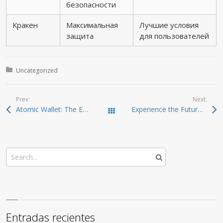
безопасности
Кракен
Максимальная
Лучшие условия
защита
для пользователей
Posted in:
Uncategorized
Prev:
Next:
Atomic Wallet: The Essential App for Crypto Enthusiasts
Experience the Future of Finance with Ledger Live
Todas las entradas
Entradas recientes