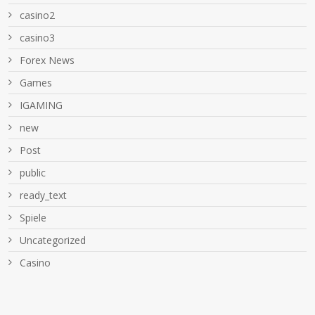
casino2
casino3
Forex News
Games
IGAMING
new
Post
public
ready_text
Spiele
Uncategorized
Сasino