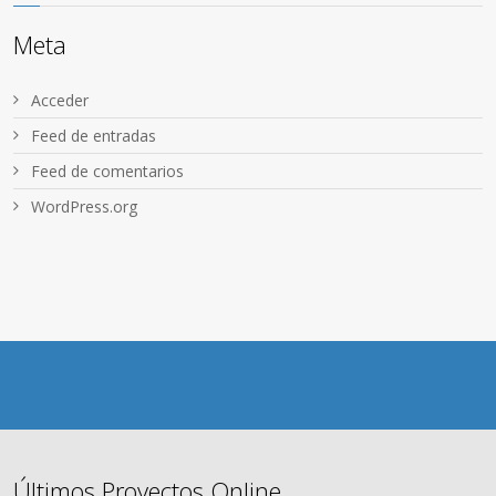
Meta
Acceder
Feed de entradas
Feed de comentarios
WordPress.org
Últimos Proyectos Online