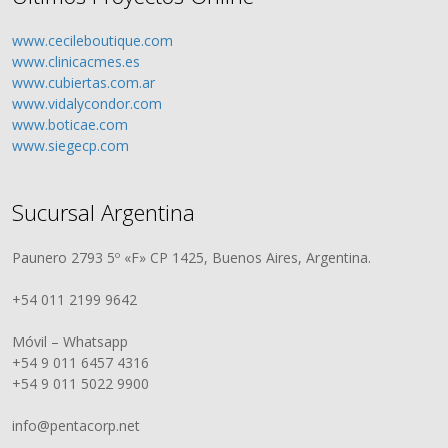
www.cecileboutique.com
www.clinicacmes.es
www.cubiertas.com.ar
www.vidalycondor.com
www.boticae.com
www.siegecp.com
Sucursal Argentina
Paunero 2793 5º «F» CP 1425, Buenos Aires, Argentina.
+54 011 2199 9642
Móvil – Whatsapp
+54 9 011 6457 4316
+54 9 011 5022 9900
info@pentacorp.net