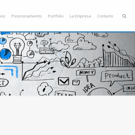
ios
Posicionamiento
Portfolio
La Empresa
Contacto