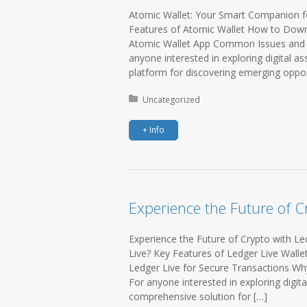
Atomic Wallet: Your Smart Companion 
Features of Atomic Wallet How to Down
Atomic Wallet App Common Issues and S
anyone interested in exploring digital a
platform for discovering emerging opport
Posted in:
Uncategorized
+ Info
Experience the Future of C
Experience the Future of Crypto with Le
Live? Key Features of Ledger Live Wall
Ledger Live for Secure Transactions W
For anyone interested in exploring digita
comprehensive solution for […]