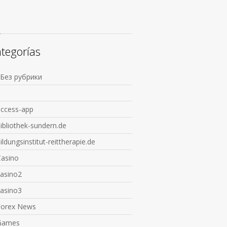
tegorías
 Без рубрики
1
access-app
ibliothek-sundern.de
ildungsinstitut-reittherapie.de
Casino
casino2
casino3
Forex News
Games