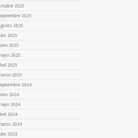
octubre 2025
septiembre 2025
agosto 2025
ulio 2025
unio 2025
mayo 2025
bril 2025
marzo 2025
septiembre 2024
unio 2024
mayo 2024
bril 2024
marzo 2024
ulio 2023