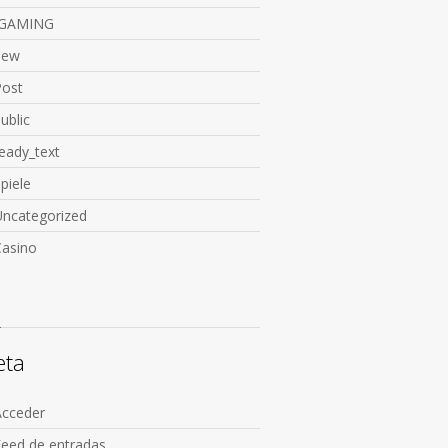
IGAMING
new
Post
ublic
eady_text
piele
Uncategorized
Сasino
eta
Acceder
Feed de entradas