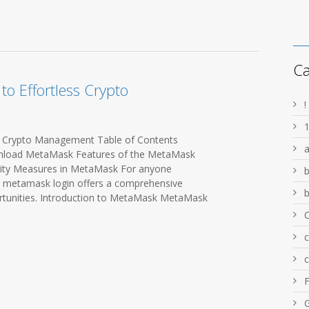
Ca
o Effortless Crypto
!
s Crypto Management Table of Contents
nload MetaMask Features of the MetaMask
rity Measures in MetaMask For anyone
b
the metamask login offers a comprehensive
b
rtunities. Introduction to MetaMask MetaMask