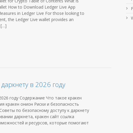
let for Crypto Table of Contents What is
Wallet How to Download Ledger Live App
Measures in Ledger Live For those looking to
t, the Ledger Live wallet provides an
 […]
 даркнету в 2026 году
 2026 году Содержание Что такое кракен
я кракен онион Риски и безопасность
 Советы по безопасному доступу к даркнету
овании даркнета, кракен сайт ссылка
озможностей и ресурсов, которые помогают