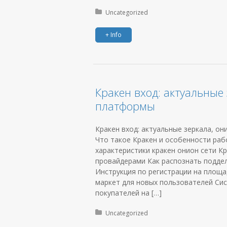
Posted in:
Uncategorized
+ Info
Кракен вход: актуальные 
платформы
Кракен вход: актуальные зеркала, о
Что такое Кракен и особенности раб
характеристики кракен онион сети К
провайдерами Как распознать подде
Инструкция по регистрации на площа
маркет для новых пользователей Си
покупателей на […]
Posted in:
Uncategorized