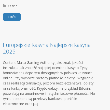
Posted in:
Casino
+ Info
Europejskie Kasyna Najlepsze kasyna
2025
Content Malta Gaming Authority jako znak jakości
Instrukcja jak znaleźć najlepiej oceniane kasyno Typy
bonusów bez depozytu dostępnych w polskich kasynach
online Przy wyborze metody płatności należy uwzględnić
czas realizacji transakcji, poziom bezpieczeństwa, opłaty
oraz funkcjonalność. Kryptowaluty, na przykład Bitcoin,
pozwalają na anonimowe i natychmiastowe płatności. Na
rynku dostępne są przelewy bankowe, portfele
elektroniczne oraz […]