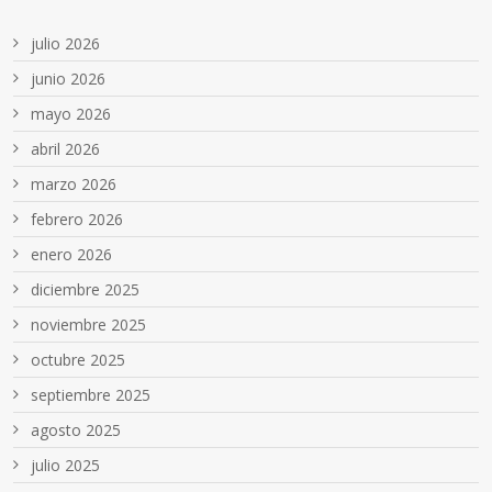
julio 2026
junio 2026
mayo 2026
abril 2026
marzo 2026
febrero 2026
enero 2026
diciembre 2025
noviembre 2025
octubre 2025
septiembre 2025
agosto 2025
julio 2025