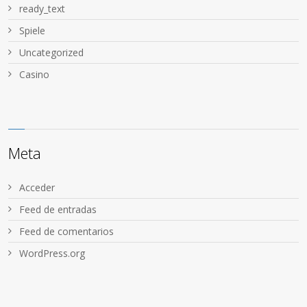
ready_text
Spiele
Uncategorized
Сasino
Meta
Acceder
Feed de entradas
Feed de comentarios
WordPress.org