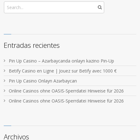
Entradas recientes
Pin Up Casino – Azərbaycanda onlayn kazino Pin-Up
Betify Casino en Ligne | Jouez sur Betify avec 1000 €
Pin Up Casino Onlayn Azərbaycan
Online Casinos ohne OASIS-Sperrdatei Hinweise für 2026
Online Casinos ohne OASIS-Sperrdatei Hinweise für 2026
Archivos