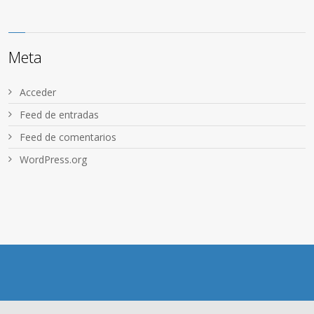
Meta
Acceder
Feed de entradas
Feed de comentarios
WordPress.org