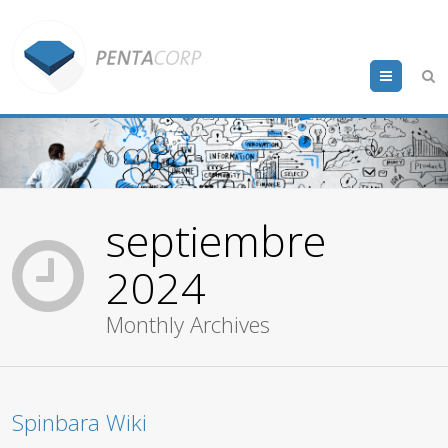
Menu
septiembre
2024
Monthly Archives
Spinbara Wiki