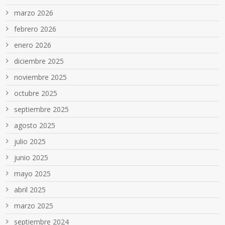
marzo 2026
febrero 2026
enero 2026
diciembre 2025
noviembre 2025
octubre 2025
septiembre 2025
agosto 2025
julio 2025
junio 2025
mayo 2025
abril 2025
marzo 2025
septiembre 2024