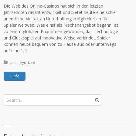
Die Welt des Online-Casinos hat sich in den letzten
Jahrzehnten rasant entwickelt und bietet heute eine schier
unendliche Vielfalt an Unterhaltungsmöglichkeiten für
Spieler weltweit. Was einst als Nischenangebot begann, ist
zu einem globalen Phänomen geworden, das Technologie
und Glücksspiel auf innovative Weise verbindet. Spieler
können heute bequem von zu Hause aus oder unterwegs
auf eine […]
Posted in:
Uncategorized
+ Info