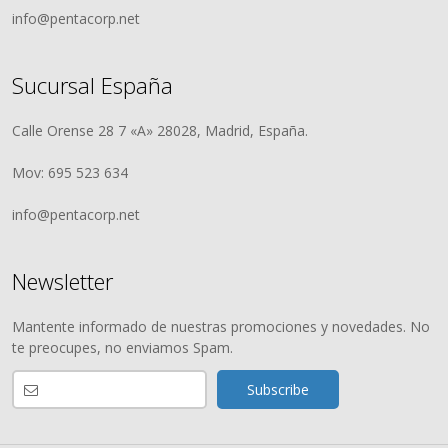
info@pentacorp.net
Sucursal España
Calle Orense 28 7 «A» 28028, Madrid, España.
Mov: 695 523 634
info@pentacorp.net
Newsletter
Mantente informado de nuestras promociones y novedades. No
te preocupes, no enviamos Spam.