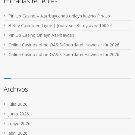
Entradas recientes
Pin Up Casino – Azərbaycanda onlayn kazino Pin-Up
Betify Casino en Ligne | Jouez sur Betify avec 1000 €
Pin Up Casino Onlayn Azərbaycan
Online Casinos ohne OASIS-Sperrdatei Hinweise für 2026
Online Casinos ohne OASIS-Sperrdatei Hinweise für 2026
Archivos
julio 2026
junio 2026
mayo 2026
abril 2026