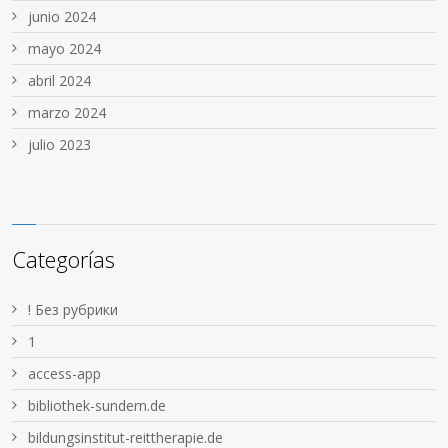
junio 2024
mayo 2024
abril 2024
marzo 2024
julio 2023
Categorías
! Без рубрики
1
access-app
bibliothek-sundern.de
bildungsinstitut-reittherapie.de