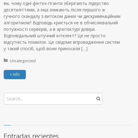
ви, чому одні фінтех-гіганти зберігають лідерство
десятиліттями, а інші зникають після першого ж
гучного скандалу з витоком даних чи дискримінаційним
алгоритмом? Відповідь криється не в обчислювальній
потужності серверів, а в архітектурі довіри.
Відповідальний штучний інтелект? Це не просто
відсутність помилок. Це свідоме впровадження систем
у такий спосіб, щоб вони приносили […]
Posted in:
Uncategorized
+ Info
Entradas recientes