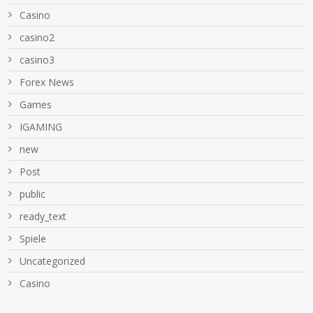
Casino
casino2
casino3
Forex News
Games
IGAMING
new
Post
public
ready_text
Spiele
Uncategorized
Сasino