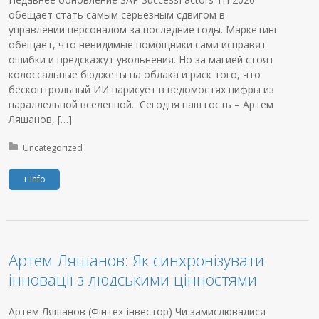
обещает стать самым серьезным сдвигом в
управлении персоналом за последние годы. Маркетинг
обещает, что невидимые помощники сами исправят
ошибки и предскажут увольнения. Но за магией стоят
колоссальные бюджеты на облака и риск того, что
бесконтрольный ИИ нарисует в ведомостях цифры из
параллельной вселенной. Сегодня наш гость – Артем
Ляшанов, […]
Posted in:
Uncategorized
+ Info
Артем Ляшанов: Як синхронізувати
інновації з людськими цінностями
Артем Ляшанов (Фінтех-інвестор) Чи замислювалися