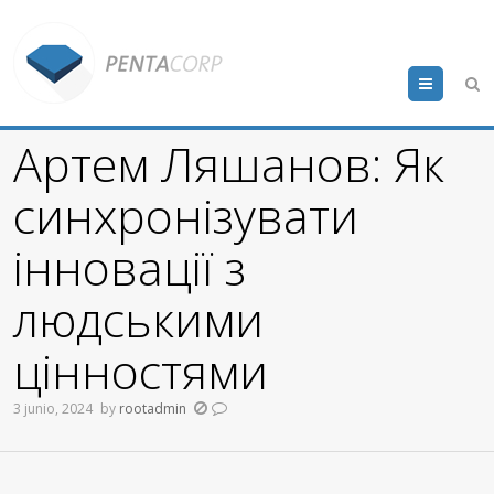
Menu
Артем Ляшанов: Як
синхронізувати
інновації з
людськими
цінностями
3 junio, 2024
by
rootadmin