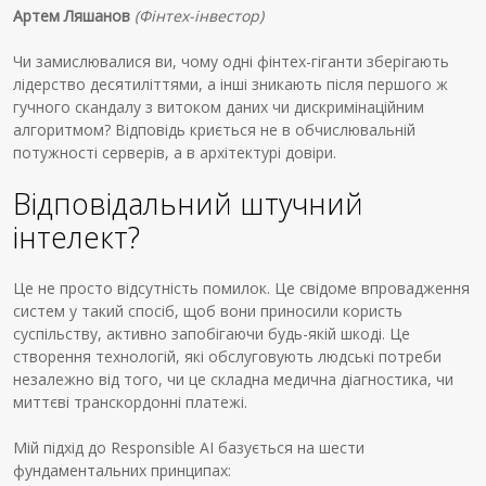
Артем Ляшанов
(Фінтех-інвестор)
Чи замислювалися ви, чому одні фінтех-гіганти зберігають
лідерство десятиліттями, а інші зникають після першого ж
гучного скандалу з витоком даних чи дискримінаційним
алгоритмом? Відповідь криється не в обчислювальній
потужності серверів, а в архітектурі довіри.
Відповідальний штучний
інтелект?
Це не просто відсутність помилок. Це свідоме впровадження
систем у такий спосіб, щоб вони приносили користь
суспільству, активно запобігаючи будь-якій шкоді. Це
створення технологій, які обслуговують людські потреби
незалежно від того, чи це складна медична діагностика, чи
миттєві транскордонні платежі.
Мій підхід до Responsible AI базується на шести
фундаментальних принципах: