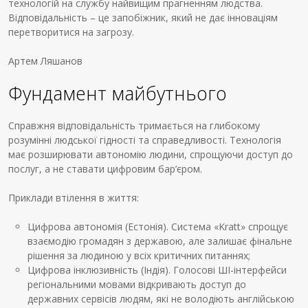
технологій на службу найвищим прагненням людства.
Відповідальність – це запобіжник, який не дає інноваціям
перетворитися на загрозу.
Артем Ляшанов
Фундамент майбутнього
Справжня відповідальність тримається на глибокому
розумінні людської гідності та справедливості. Технологія
має розширювати автономію людини, спрощуючи доступ до
послуг, а не ставати цифровим бар’єром.
Приклади втілення в життя:
Цифрова автономія (Естонія). Система «Kratt» спрощує
взаємодію громадян з державою, але залишає фінальне
рішення за людиною у всіх критичних питаннях;
Цифрова інклюзивність (Індія). Голосові ШІ-інтерфейси
регіональними мовами відкривають доступ до
державних сервісів людям, які не володіють англійською