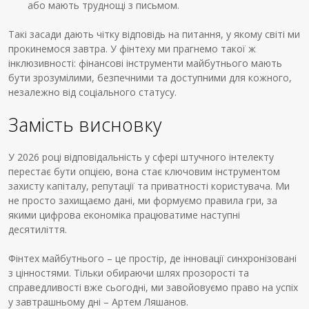
або мають труднощі з письмом.
Такі засади дають чітку відповідь на питання, у якому світі ми
прокинемося завтра. У фінтеху ми прагнемо такої ж
інклюзивності: фінансові інструменти майбутнього мають
бути зрозумілими, безпечними та доступними для кожного,
незалежно від соціального статусу.
Замість висновку
У 2026 році відповідальність у сфері штучного інтелекту
перестає бути опцією, вона стає ключовим інструментом
захисту капіталу, репутації та приватності користувача. Ми
не просто захищаємо дані, ми формуємо правила гри, за
якими цифрова економіка працюватиме наступні
десятиліття.
Фінтех майбутнього – це простір, де інновації синхронізовані
з цінностями. Тільки обираючи шлях прозорості та
справедливості вже сьогодні, ми завойовуємо право на успіх
у завтрашньому дні – Артем Ляшанов.