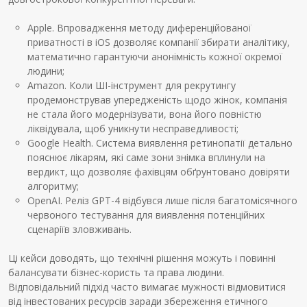
Apple. Впровадження методу диференційованої
приватності в iOS дозволяє компанії збирати аналітику,
математично гарантуючи анонімність кожної окремої
людини;
Amazon. Коли ШІ-інструмент для рекрутингу
продемонстрував упередженість щодо жінок, компанія
не стала його модернізувати, вона його повністю
ліквідувала, щоб уникнути несправедливості;
Google Health. Система виявлення ретинопатії детально
пояснює лікарям, які саме зони знімка вплинули на
вердикт, що дозволяє фахівцям обґрунтовано довіряти
алгоритму;
OpenAI. Реліз GPT-4 відбувся лише після багатомісячного
червоного тестування для виявлення потенційних
сценаріїв зловживань.
Ці кейси доводять, що технічні рішення можуть і повинні
балансувати бізнес-користь та права людини.
Відповідальний підхід часто вимагає мужності відмовитися
від інвестованих ресурсів заради збереження етичного