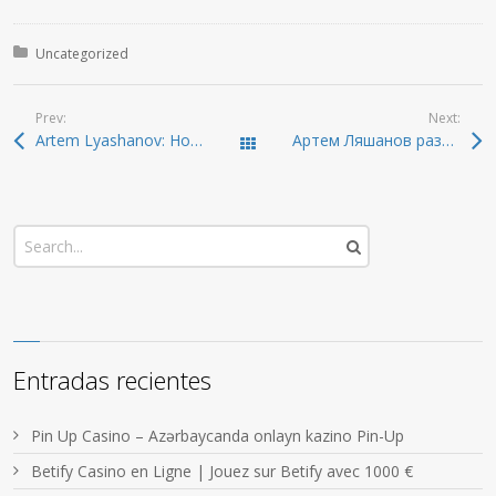
Posted in:
Uncategorized
Prev:
Next:
Artem Lyashanov: How artificial intelligence changes the rules of the game in banking compliance
Артем Ляшанов разбирает сдвиг в SAP за последние годы
Todas las entradas
Entradas recientes
Pin Up Casino – Azərbaycanda onlayn kazino Pin-Up
Betify Casino en Ligne | Jouez sur Betify avec 1000 €