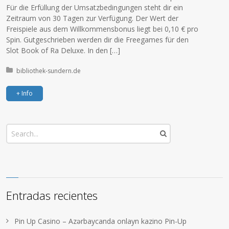
Für die Erfüllung der Umsatzbedingungen steht dir ein
Zeitraum von 30 Tagen zur Verfügung. Der Wert der
Freispiele aus dem Willkommensbonus liegt bei 0,10 € pro
Spin. Gutgeschrieben werden dir die Freegames für den
Slot Book of Ra Deluxe. In den […]
Posted in:
bibliothek-sundern.de
+ Info
Entradas recientes
Pin Up Casino – Azərbaycanda onlayn kazino Pin-Up