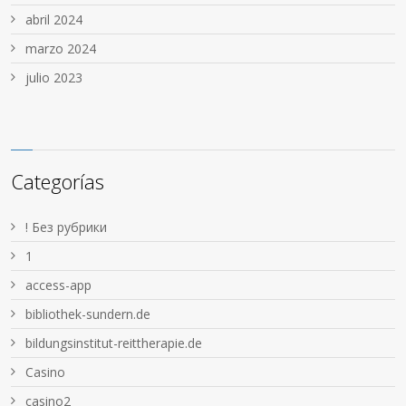
abril 2024
marzo 2024
julio 2023
Categorías
! Без рубрики
1
access-app
bibliothek-sundern.de
bildungsinstitut-reittherapie.de
Casino
casino2