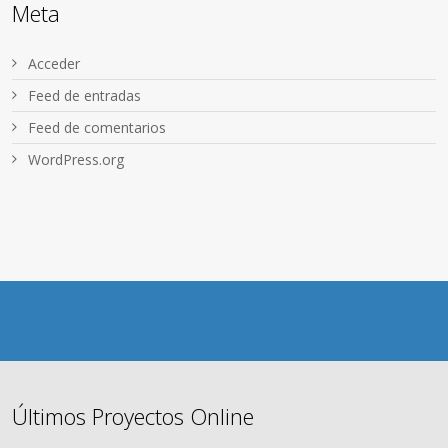
Meta
Acceder
Feed de entradas
Feed de comentarios
WordPress.org
Últimos Proyectos Online