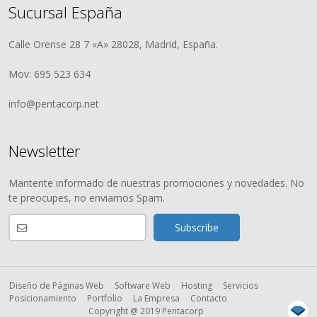
Sucursal España
Calle Orense 28 7 «A» 28028, Madrid, España.
Mov: 695 523 634
info@pentacorp.net
Newsletter
Mantente informado de nuestras promociones y novedades. No
te preocupes, no enviamos Spam.
Diseño de Páginas Web
Software Web
Hosting
Servicios
Posicionamiento
Portfolio
La Empresa
Contacto
Copyright @ 2019 Pentacorp