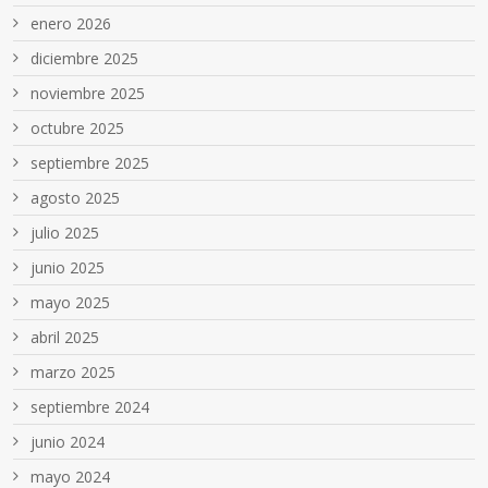
enero 2026
diciembre 2025
noviembre 2025
octubre 2025
septiembre 2025
agosto 2025
julio 2025
junio 2025
mayo 2025
abril 2025
marzo 2025
septiembre 2024
junio 2024
mayo 2024