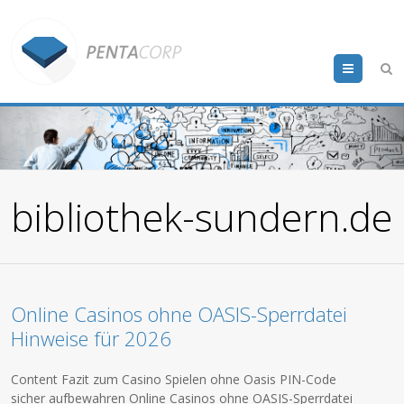
Menu
bibliothek-sundern.de
Online Casinos ohne OASIS-Sperrdatei
Hinweise für 2026
Content Fazit zum Casino Spielen ohne Oasis PIN-Code
sicher aufbewahren Online Casinos ohne OASIS-Sperrdatei