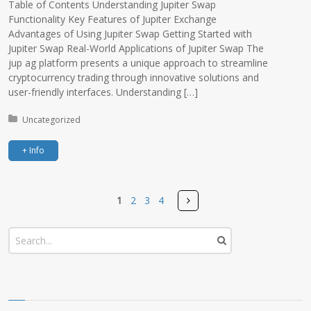
Table of Contents Understanding Jupiter Swap
Functionality Key Features of Jupiter Exchange
Advantages of Using Jupiter Swap Getting Started with
Jupiter Swap Real-World Applications of Jupiter Swap The
jup ag platform presents a unique approach to streamline
cryptocurrency trading through innovative solutions and
user-friendly interfaces. Understanding […]
Posted in:
Uncategorized
+ Info
Pages
Next
1
2
3
4