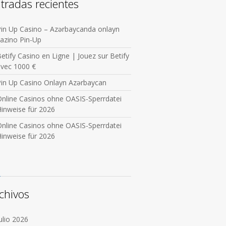
tradas recientes
in Up Casino – Azərbaycanda onlayn
azino Pin-Up
etify Casino en Ligne | Jouez sur Betify
avec 1000 €
Pin Up Casino Onlayn Azərbaycan
nline Casinos ohne OASIS-Sperrdatei
inweise für 2026
nline Casinos ohne OASIS-Sperrdatei
inweise für 2026
chivos
ulio 2026