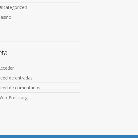
Uncategorized
Сasino
eta
Acceder
Feed de entradas
Feed de comentarios
WordPress.org