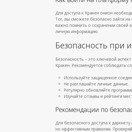
Для доступа к Кракен онион необход
Tor, вы сможете безопасно зайти на 
важно помнить о сохранении своей а
личную информацию.
Безопасность при 
Безопасность – это ключевой аспект
Кракен. Рекомендуется соблюдать с
Используйте защищенное соедине
Не разглашайте личные данные.
Регулярно обновляйте программ
Изучайте отзывы и рейтинги мес
Рекомендации по безопа
Для безопасного доступа к даркнету
но эффективным правилам. Проверяйт