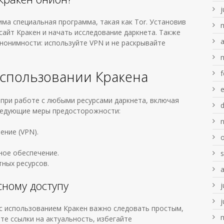
j
има специальная программа, такая как Tor. Установив
сайт Кракен и начать исследование даркнета. Также
a
нонимности: используйте VPN и не раскрывайте
использовании Кракена
f
 при работе с любыми ресурсами даркнета, включая
ледующие меры предосторожности:
ние (VPN).
ное обеспечение.
тных ресурсов.
сному доступу
j
j
 с использованием Кракен важно следовать простым,
е ссылки на актуальность, избегайте