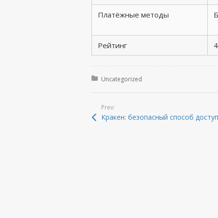
Платёжные методы
Б
Рейтинг
4
Posted in:
Uncategorized
Prev: