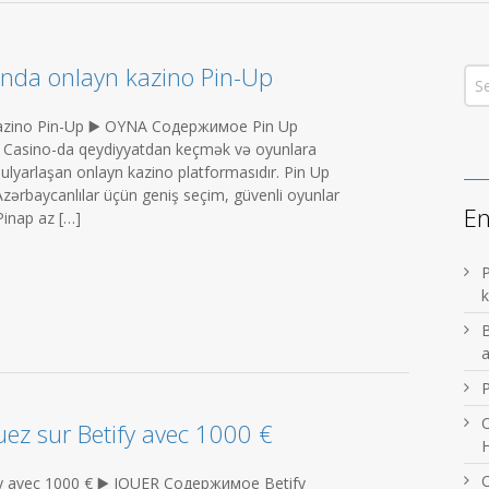
anda onlayn kazino Pin-Up
kazino Pin-Up ▶️ OYNA Содержимое Pin Up
Up Casino-da qeydiyyatdan keçmək və oyunlara
lyarlaşan onlayn kazino platformasıdır. Pin Up
Azərbaycanlılar üçün geniş seçim, güvenli oyunlar
En
Pinap az […]
P
k
B
O
uez sur Betify avec 1000 €
H
O
ify avec 1000 € ▶️ JOUER Содержимое Betify