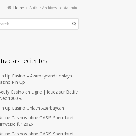
Home
Author Archives: rootadmin
tradas recientes
in Up Casino – Azərbaycanda onlayn
azino Pin-Up
etify Casino en Ligne | Jouez sur Betify
avec 1000 €
Pin Up Casino Onlayn Azərbaycan
nline Casinos ohne OASIS-Sperrdatei
inweise für 2026
nline Casinos ohne OASIS-Sperrdatei