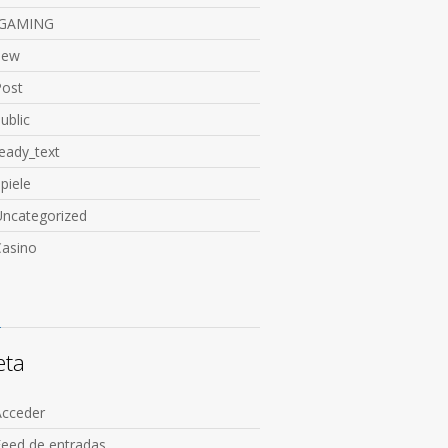
IGAMING
new
Post
ublic
eady_text
piele
Uncategorized
Сasino
eta
Acceder
Feed de entradas