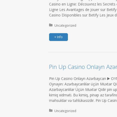
Casino en Ligne: Découvrez les Secrets
Ligne Les Avantages de Jouer sur Betify 
Casino Disponibles sur Betify Les Jeux 
Posted in:
Uncategorized
+ Info
Pin Up Casino Onlayn Azə
Pin Up Casino Onlayn Azərbaycan ▶️ 
Oynayın: Azərbaycanlılar üçün Muxtar Q
Azərbaycanlılar Üçün Muxtar Qidir pin u
kimiq xidməti. Bu kimiq, pinap az tərəfi
məhsuldar və təhlükəsizdir. Pin Up Casi
Posted in:
Uncategorized