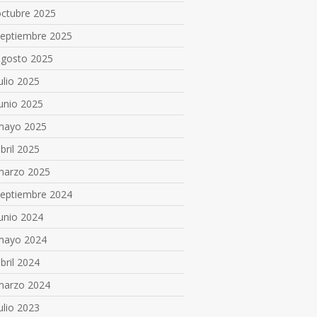
octubre 2025
septiembre 2025
agosto 2025
ulio 2025
unio 2025
mayo 2025
bril 2025
marzo 2025
septiembre 2024
unio 2024
mayo 2024
bril 2024
marzo 2024
ulio 2023