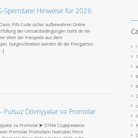
-Sperrdatei Hinweise für 2026
 Oasis PIN-Code sicher aufbewahren Online
Ca
rfüllung der Umsatzbedingungen steht dir ein
er Wert der Freispiele aus dem
Spin. Gutgeschrieben werden dir die Freegames
!
…]
b
b
– Pulsuz Dövriyyələr və Promolar
riyyələr və Promolar ▶️ OYNA Содержимое
ələri Promolar Promoların Nəticələri Pinco