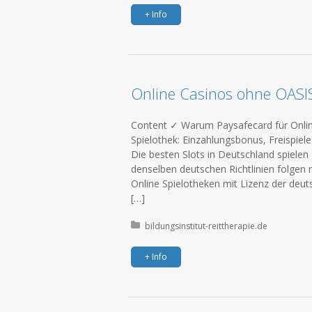
+ Info
Online Casinos ohne OASIS
Content ✓ Warum Paysafecard für Onlin
Spielothek: Einzahlungsbonus, Freispie
Die besten Slots in Deutschland spielen
denselben deutschen Richtlinien folgen 
Online Spielotheken mit Lizenz der deu
[…]
Posted in:
bildungsinstitut-reittherapie.de
+ Info