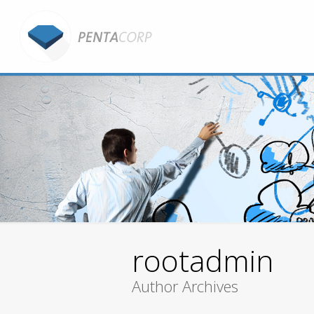
rootadmin
Author Archives