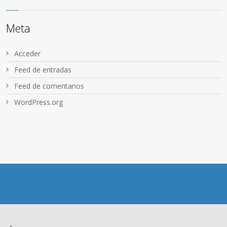
Meta
Acceder
Feed de entradas
Feed de comentarios
WordPress.org