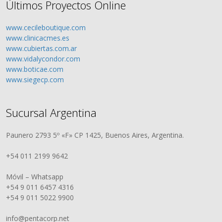
Últimos Proyectos Online
www.cecileboutique.com
www.clinicacmes.es
www.cubiertas.com.ar
www.vidalycondor.com
www.boticae.com
www.siegecp.com
Sucursal Argentina
Paunero 2793 5º «F» CP 1425, Buenos Aires, Argentina.
+54 011 2199 9642
Móvil – Whatsapp
+54 9 011 6457 4316
+54 9 011 5022 9900
info@pentacorp.net