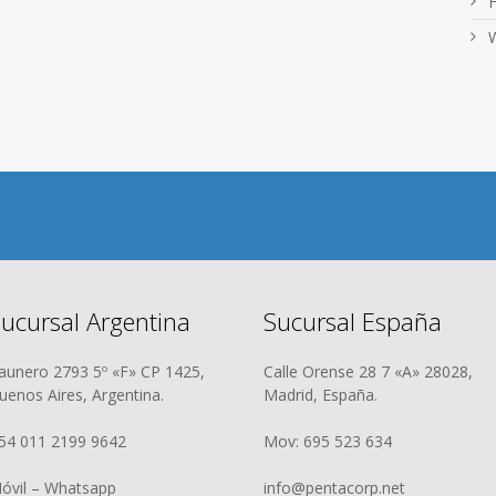
ucursal Argentina
Sucursal España
aunero 2793 5º «F» CP 1425,
Calle Orense 28 7 «A» 28028,
uenos Aires, Argentina.
Madrid, España.
54 011 2199 9642
Mov: 695 523 634
óvil – Whatsapp
info@pentacorp.net