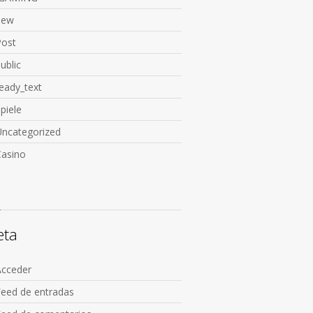
new
Post
ublic
eady_text
piele
Uncategorized
Сasino
eta
Acceder
Feed de entradas