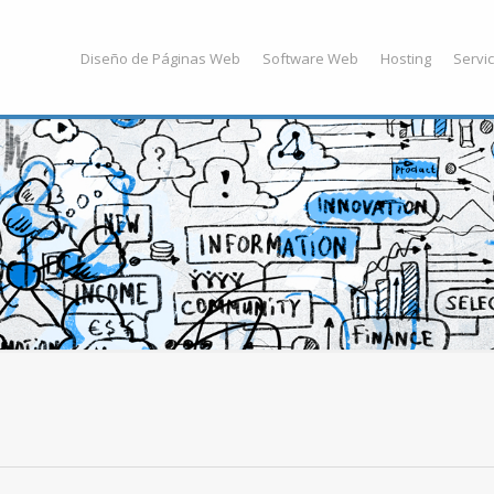
Diseño de Páginas Web
Software Web
Hosting
Servic