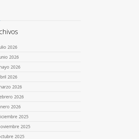
chivos
ulio 2026
unio 2026
mayo 2026
bril 2026
marzo 2026
ebrero 2026
enero 2026
diciembre 2025
noviembre 2025
octubre 2025