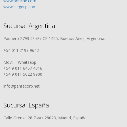
www.boticae.com
www.siegecp.com
Sucursal Argentina
Paunero 2793 5º «F» CP 1425, Buenos Aires, Argentina.
+54 011 2199 9642
Móvil – Whatsapp
+54 9 011 6457 4316
+54 9 011 5022 9900
info@pentacorp.net
Sucursal España
Calle Orense 28 7 «A» 28028, Madrid, España.