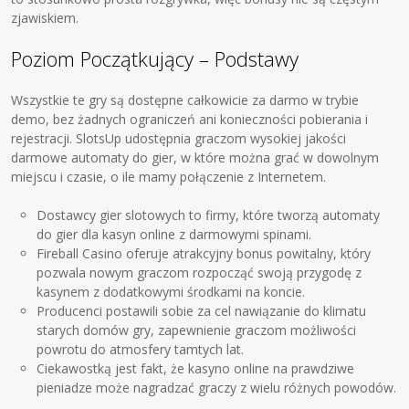
zjawiskiem.
Poziom Początkujący – Podstawy
Wszystkie te gry są dostępne całkowicie za darmo w trybie
demo, bez żadnych ograniczeń ani konieczności pobierania i
rejestracji. SlotsUp udostępnia graczom wysokiej jakości
darmowe automaty do gier, w które można grać w dowolnym
miejscu i czasie, o ile mamy połączenie z Internetem.
Dostawcy gier slotowych to firmy, które tworzą automaty
do gier dla kasyn online z darmowymi spinami.
Fireball Casino oferuje atrakcyjny bonus powitalny, który
pozwala nowym graczom rozpocząć swoją przygodę z
kasynem z dodatkowymi środkami na koncie.
Producenci postawili sobie za cel nawiązanie do klimatu
starych domów gry, zapewnienie graczom możliwości
powrotu do atmosfery tamtych lat.
Ciekawostką jest fakt, że kasyno online na prawdziwe
pieniadze może nagradzać graczy z wielu różnych powodów.