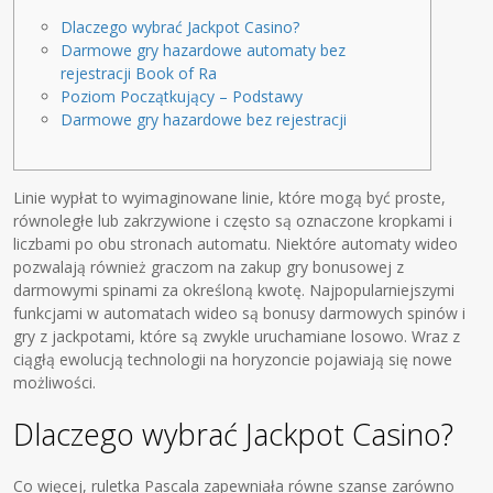
Dlaczego wybrać Jackpot Casino?
Darmowe gry hazardowe automaty bez
rejestracji Book of Ra
Poziom Początkujący – Podstawy
Darmowe gry hazardowe bez rejestracji
Linie wypłat to wyimaginowane linie, które mogą być proste,
równoległe lub zakrzywione i często są oznaczone kropkami i
liczbami po obu stronach automatu. Niektóre automaty wideo
pozwalają również graczom na zakup gry bonusowej z
darmowymi spinami za określoną kwotę. Najpopularniejszymi
funkcjami w automatach wideo są bonusy darmowych spinów i
gry z jackpotami, które są zwykle uruchamiane losowo. Wraz z
ciągłą ewolucją technologii na horyzoncie pojawiają się nowe
możliwości.
Dlaczego wybrać Jackpot Casino?
Co więcej, ruletka Pascala zapewniała równe szanse zarówno