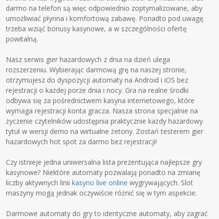
darmo na telefon są więc odpowiednio zoptymalizowane, aby
umożliwiać płynna i komfortową zabawę. Ponadto pod uwagę
trzeba wziąć bonusy kasynowe, a w szczególności ofertę
powitalną.
Nasz serwis gier hazardowych z dnia na dzień ulega
rozszerzeniu. Wybierając darmową grę na naszej stronie,
otrzymujesz do dyspozycji automaty na Android i iOS bez
rejestracji o każdej porze dnia i nocy. Gra na realne środki
odbywa się za pośrednictwem kasyna internetowego, które
wymaga rejestracji konta gracza. Nasza strona specjalnie na
życzenie czytelników udostępnia praktycznie każdy hazardowy
tytuł w wersji demo na wirtualne żetony. Zostań testerem gier
hazardowych hot spot za darmo bez rejestracji!
Czy istnieje jedna uniwersalna lista prezentująca najlepsze gry
kasynowe? Niektóre automaty pozwalają ponadto na zmianę
liczby aktywnych linii
kasyno live online
wygrywających. Slot
maszyny mogą jednak oczywiście różnić się w tym aspekcie.
Darmowe automaty do gry to identyczne automaty, aby zagrać