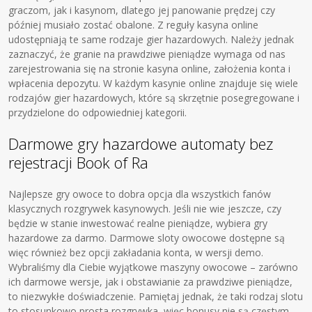
graczom, jak i kasynom, dlatego jej panowanie prędzej czy
później musiało zostać obalone. Z reguły kasyna online
udostępniają te same rodzaje gier hazardowych. Należy jednak
zaznaczyć, że granie na prawdziwe pieniądze wymaga od nas
zarejestrowania się na stronie kasyna online, założenia konta i
wpłacenia depozytu. W każdym kasynie online znajduje się wiele
rodzajów gier hazardowych, które są skrzętnie posegregowane i
przydzielone do odpowiedniej kategorii.
Darmowe gry hazardowe automaty bez
rejestracji Book of Ra
Najlepsze gry owoce to dobra opcja dla wszystkich fanów
klasycznych rozgrywek kasynowych. Jeśli nie wie jeszcze, czy
będzie w stanie inwestować realne pieniądze, wybiera gry
hazardowe za darmo. Darmowe sloty owocowe dostępne są
więc również bez opcji zakładania konta, w wersji demo.
Wybraliśmy dla Ciebie wyjątkowe maszyny owocowe – zarówno
ich darmowe wersje, jak i obstawianie za prawdziwe pieniądze,
to niezwykłe doświadczenie. Pamiętaj jednak, że taki rodzaj slotu
to stosunkowo prosta rozgrywka, więc bonusy nie są częstym