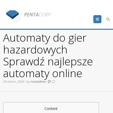
Menu
Automaty do gier
hazardowych
Sprawdź najlepsze
automaty online
29 enero, 2026
by
rootadmin
Content