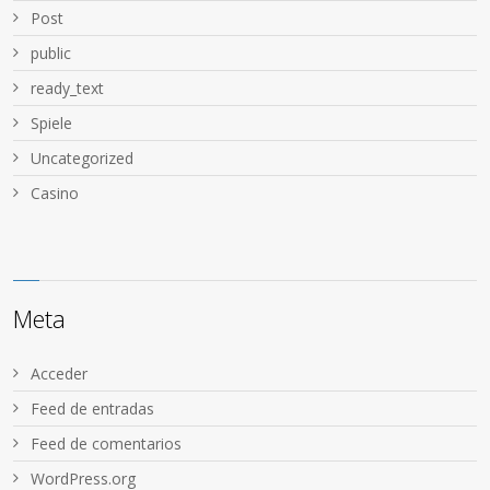
Post
public
ready_text
Spiele
Uncategorized
Сasino
Meta
Acceder
Feed de entradas
Feed de comentarios
WordPress.org