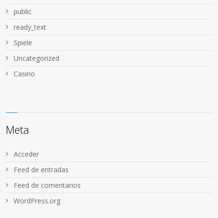
public
ready_text
Spiele
Uncategorized
Сasino
Meta
Acceder
Feed de entradas
Feed de comentarios
WordPress.org