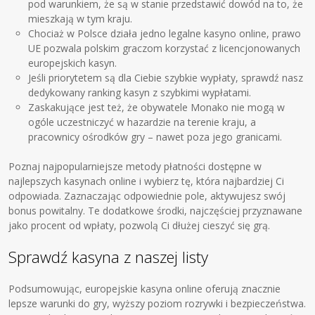
pod warunkiem, że są w stanie przedstawić dowód na to, że
mieszkają w tym kraju.
Chociaż w Polsce działa jedno legalne kasyno online, prawo
UE pozwala polskim graczom korzystać z licencjonowanych
europejskich kasyn.
Jeśli priorytetem są dla Ciebie szybkie wypłaty, sprawdź nasz
dedykowany ranking kasyn z szybkimi wypłatami.
Zaskakujące jest też, że obywatele Monako nie mogą w
ogóle uczestniczyć w hazardzie na terenie kraju, a
pracownicy ośrodków gry – nawet poza jego granicami.
Poznaj najpopularniejsze metody płatności dostępne w
najlepszych kasynach online i wybierz tę, która najbardziej Ci
odpowiada. Zaznaczając odpowiednie pole, aktywujesz swój
bonus powitalny. Te dodatkowe środki, najczęściej przyznawane
jako procent od wpłaty, pozwolą Ci dłużej cieszyć się grą.
Sprawdź kasyna z naszej listy
Podsumowując, europejskie kasyna online oferują znacznie
lepsze warunki do gry, wyższy poziom rozrywki i bezpieczeństwa.