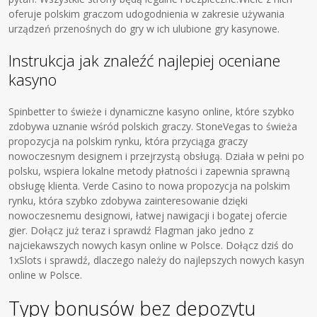
oferuje polskim graczom udogodnienia w zakresie używania
urządzeń przenośnych do gry w ich ulubione gry kasynowe.
Instrukcja jak znaleźć najlepiej oceniane
kasyno
Spinbetter to świeże i dynamiczne kasyno online, które szybko
zdobywa uznanie wśród polskich graczy. StoneVegas to świeża
propozycja na polskim rynku, która przyciąga graczy
nowoczesnym designem i przejrzystą obsługą. Działa w pełni po
polsku, wspiera lokalne metody płatności i zapewnia sprawną
obsługę klienta. Verde Casino to nowa propozycja na polskim
rynku, która szybko zdobywa zainteresowanie dzięki
nowoczesnemu designowi, łatwej nawigacji i bogatej ofercie
gier. Dołącz już teraz i sprawdź Flagman jako jedno z
najciekawszych nowych kasyn online w Polsce. Dołącz dziś do
1xSlots i sprawdź, dlaczego należy do najlepszych nowych kasyn
online w Polsce.
Typy bonusów bez depozytu