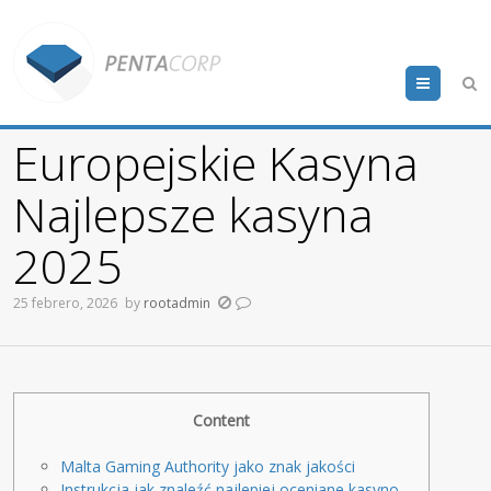
Menu
Europejskie Kasyna
Najlepsze kasyna
2025
25 febrero, 2026
by
rootadmin
Content
Malta Gaming Authority jako znak jakości
Instrukcja jak znaleźć najlepiej oceniane kasyno