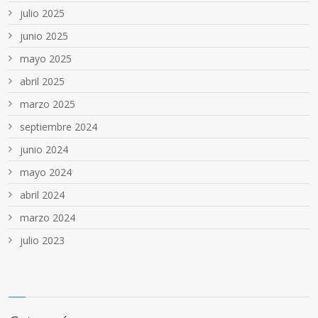
julio 2025
junio 2025
mayo 2025
abril 2025
marzo 2025
septiembre 2024
junio 2024
mayo 2024
abril 2024
marzo 2024
julio 2023