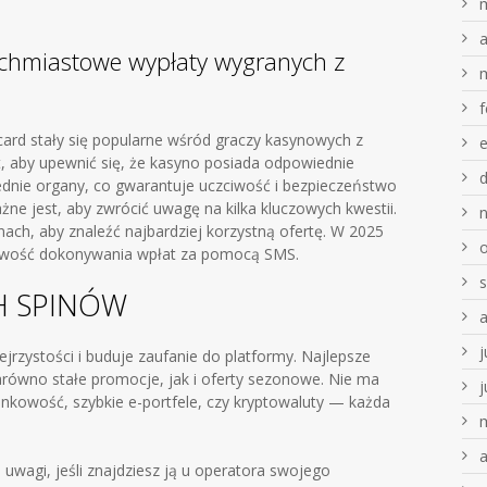
a
ychmiastowe wypłaty wygranych z
f
fecard stały się popularne wśród graczy kasynowych z
 aby upewnić się, że kasyno posiada odpowiednie
iednie organy, co gwarantuje uczciwość i bezpieczeństwo
ne jest, aby zwrócić uwagę na kilka kluczowych kwestii.
ch, aby znaleźć najbardziej korzystną ofertę. W 2025
liwość dokonywania wpłat za pomocą SMS.
H SPINÓW
j
ejrzystości i buduje zaufanie do platformy. Najlepsze
arówno stałe promocje, jak i oferty sezonowe. Nie ma
j
ankowość, szybkie e-portfele, czy kryptowaluty — każda
a
uwagi, jeśli znajdziesz ją u operatora swojego