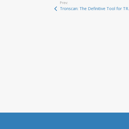
Prev:
Tronscan: The