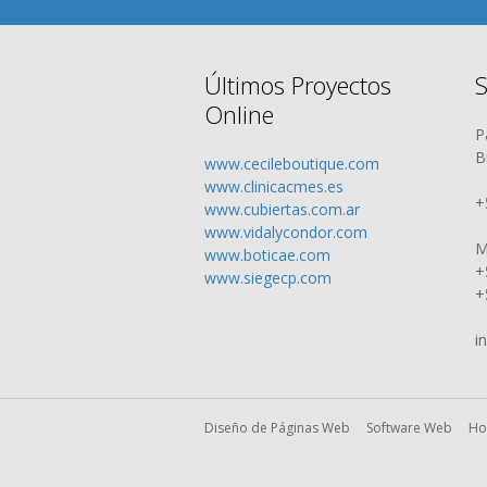
Últimos Proyectos
S
Online
P
B
www.cecileboutique.com
www.clinicacmes.es
+
www.cubiertas.com.ar
www.vidalycondor.com
M
www.boticae.com
+
www.siegecp.com
+
i
Diseño de Páginas Web
Software Web
Ho