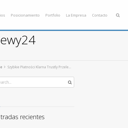
ios
Posicionamiento
Portfolio
La Empresa
Contacto
elewy24
e
Szybkie Płatności Klarna Trustly Przelewy24
tradas recientes