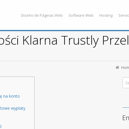
Diseño de Páginas Web
Software Web
Hosting
Servic
ości Klarna Trustly Prz
Hom
ię na konto
stowe wypłaty
En
S