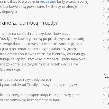
nież możliwość wyrobienia
bet casino
karty przedpłaconej
 bankowe z nią powiązane. Skrill kasyna oferuje
y depozytu.
j
grane za pomocą Trustly?
a
i mające na celu ochronę użytkowników przed
 Trustly, użytkownicy muszą po prostu wybrać metodę
ć swoje dane bankowe i potwierdzić transakcję. Oto
j
 (FAQ) na temat Trustly i jego działania w grach
ież oferty bonusowe i zniżki dla klientów, co czyni go
ukają najlepszej szybkości płatności. Opłaty bankowe
wanego konta, ale zwykle można oczekiwać, że nie
dą transakcję.
Ca
kart debetowych czy kredytowych.
dą pochodziły od Trustly, a kasyna będą mogły w
!
bkie przelewy, bo przypominają BLIK pod względem
rdzasz transakcję bezpośrednio w banku.