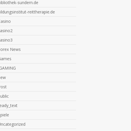
ibliothek-sundern.de
ildungsinstitut-reittherapie.de
Casino
casino2
casino3
Forex News
Games
IGAMING
new
Post
ublic
eady_text
piele
Uncategorized