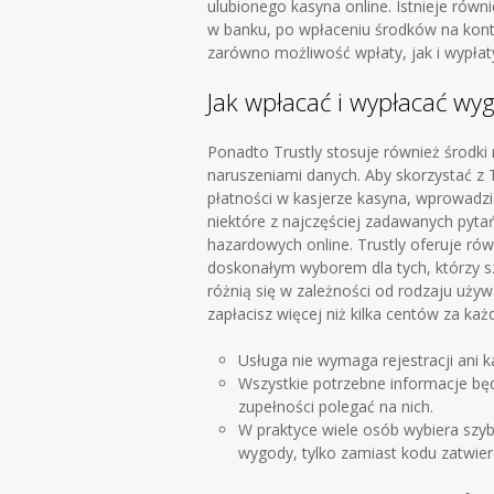
ulubionego kasyna online. Istnieje rów
w banku, po wpłaceniu środków na konto
zarówno możliwość wpłaty, jak i wypłat
Jak wpłacać i wypłacać wy
Ponadto Trustly stosuje również środk
naruszeniami danych. Aby skorzystać z
płatności w kasjerze kasyna, wprowadzi
niektóre z najczęściej zadawanych pytań
hazardowych online. Trustly oferuje równ
doskonałym wyborem dla tych, którzy sz
różnią się w zależności od rodzaju uży
zapłacisz więcej niż kilka centów za każ
Usługa nie wymaga rejestracji ani 
Wszystkie potrzebne informacje bę
zupełności polegać na nich.
W praktyce wiele osób wybiera szy
wygody, tylko zamiast kodu zatwie