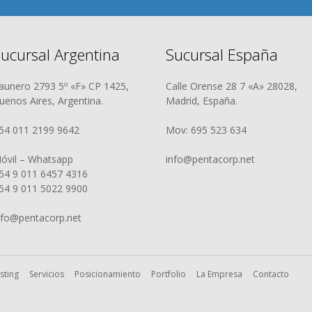
ucursal Argentina
Sucursal España
aunero 2793 5º «F» CP 1425,
Calle Orense 28 7 «A» 28028,
uenos Aires, Argentina.
Madrid, España.
54 011 2199 9642
Mov: 695 523 634
óvil – Whatsapp
info@pentacorp.net
54 9 011 6457 4316
54 9 011 5022 9900
nfo@pentacorp.net
sting
Servicios
Posicionamiento
Portfolio
La Empresa
Contacto