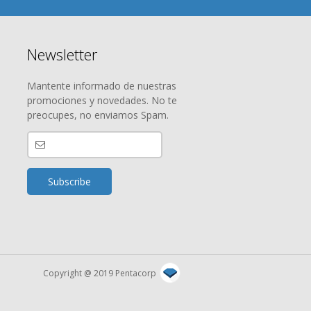
Newsletter
Mantente informado de nuestras
promociones y novedades. No te
preocupes, no enviamos Spam.
Copyright @ 2019 Pentacorp