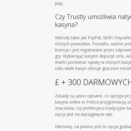
play.
Czy Trustly umożliwia nat
kasyna?
Metody takie jak PayPal, Skrill i Paysa
różnych powodów. Ponadto, ważne jest,
licencje i jest regulowane przez odpow
gry. Wybierając kasyno depozyt sms, waż
Warto porównać opłaty w różnych kasyna
roku wiele kasyn oferuje graczom moż
£ + 300 DARMOWYC
Zasady są jasno opisane, co sprzyja prz
kasyna online w Polsce przygotowują z
znaczenia, czy preferujesz tradycyjne b
opcja jest na wyciągnięcie ręki.
Niemniej, na pewno jest to opcja godna 