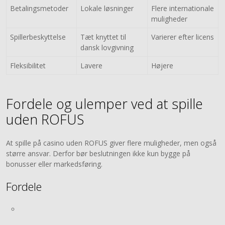
Betalingsmetoder
Lokale løsninger
Flere internationale
muligheder
Spillerbeskyttelse
Tæt knyttet til
Varierer efter licens
dansk lovgivning
Fleksibilitet
Lavere
Højere
Fordele og ulemper ved at spille
uden ROFUS
At spille på casino uden ROFUS giver flere muligheder, men også
større ansvar. Derfor bør beslutningen ikke kun bygge på
bonusser eller markedsføring.
Fordele