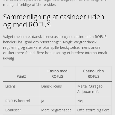
mange tilfældige offshore-sider.
Sammenligning af casinoer uden
og med ROFUS
Valget mellem et dansk licenscasino og et casino uden ROFUS
handler i høj grad om prioriteringer. Nogle vægter dansk
regulering og stærkere lokal spillerbeskyttelse, mens andre
ønsker mere frihed, flere bonusser og et bredere internationalt
udvalg.
Casino med
Casino uden
Punkt
ROFUS
ROFUS
Licens
Dansk licens
Malta, Curaçao,
Anjouan m.fl.
ROFUS-kontrol
Ja
Nej
Bonusser
Mere begrænsede
Ofte større og flere