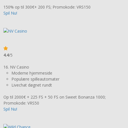
150% op til 300€+ 200 FS; Promokode: VRS150
Spil Nu!
4.4
/5
16. NV Casino
Moderne hjemmeside
Populære spilleautomater
Livechat døgnet rundt
Op til 2000€ + 225 FS + 50 FS on Sweet Bonanza 1000;
Promokode: VRS50
Spil Nu!