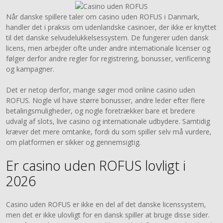
Når danske spillere taler om casino uden ROFUS i Danmark,
handler det i praksis om udenlandske casinoer, der ikke er knyttet
til det danske selvudelukkelsessystem. De fungerer uden dansk
licens, men arbejder ofte under andre internationale licenser og
følger derfor andre regler for registrering, bonusser, verificering
og kampagner.
Det er netop derfor, mange søger mod online casino uden
ROFUS. Nogle vil have større bonusser, andre leder efter flere
betalingsmuligheder, og nogle foretrækker bare et bredere
udvalg af slots, live casino og internationale udbydere. Samtidig
kræver det mere omtanke, fordi du som spiller selv må vurdere,
om platformen er sikker og gennemsigtig.
Er casino uden ROFUS lovligt i
2026
Casino uden ROFUS er ikke en del af det danske licenssystem,
men det er ikke ulovligt for en dansk spiller at bruge disse sider.