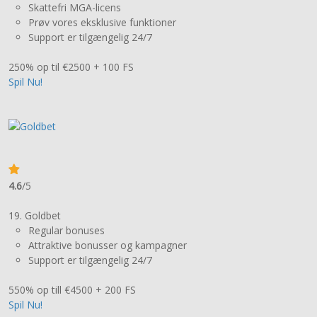
Skattefri MGA-licens
Prøv vores eksklusive funktioner
Support er tilgængelig 24/7
250% op til €2500 + 100 FS
Spil Nu!
4.6
/5
19. Goldbet
Regular bonuses
Attraktive bonusser og kampagner
Support er tilgængelig 24/7
550% op till €4500 + 200 FS
Spil Nu!