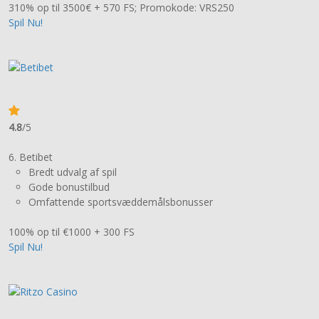
310% op til 3500€ + 570 FS; Promokode: VRS250
Spil Nu!
4.8
/5
6. Betibet
Bredt udvalg af spil
Gode bonustilbud
Omfattende sportsvæddemålsbonusser
100% op til €1000 + 300 FS
Spil Nu!