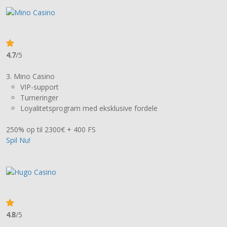
4.7
/5
3. Mino Casino
VIP-support
Turneringer
Loyalitetsprogram med eksklusive fordele
250% op til 2300€ + 400 FS
Spil Nu!
4.8
/5