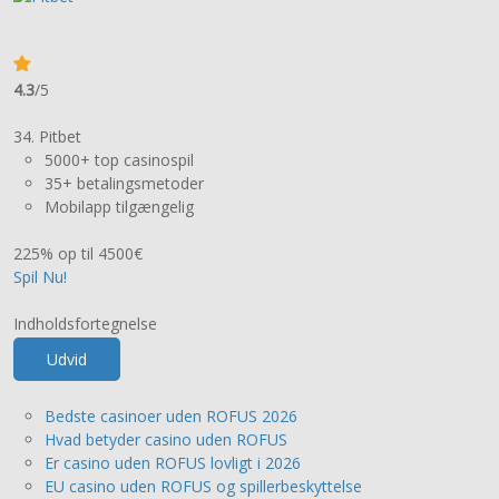
4.3
/5
34. Pitbet
5000+ top casinospil
35+ betalingsmetoder
Mobilapp tilgængelig
225% op til 4500€
Spil Nu!
Indholdsfortegnelse
Udvid
Bedste casinoer uden ROFUS 2026
Hvad betyder casino uden ROFUS
Er casino uden ROFUS lovligt i 2026
EU casino uden ROFUS og spillerbeskyttelse