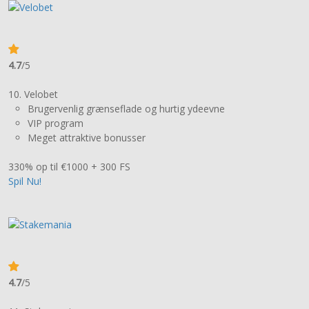
4.7
/5
10. Velobet
Brugervenlig grænseflade og hurtig ydeevne
VIP program
Meget attraktive bonusser
330% op til €1000 + 300 FS
Spil Nu!
4.7
/5