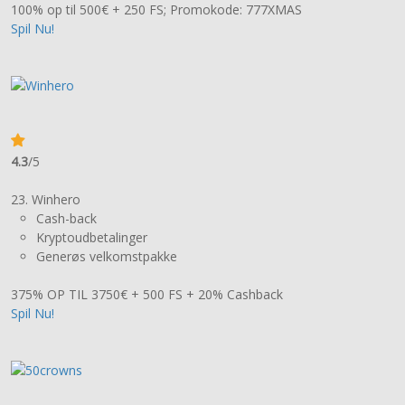
100% op til 500€ + 250 FS; Promokode: 777XMAS
Spil Nu!
4.3
/5
23. Winhero
Cash-back
Kryptoudbetalinger
Generøs velkomstpakke
375% OP TIL 3750€ + 500 FS + 20% Cashback
Spil Nu!