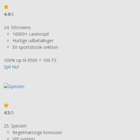
4.4
/5
24. 50crowns
16000+ casinospil
Hurtige udbetalinger
En sportsbook-sektion
100% op til €500 + 100 FS
Spil Nu!
4.5
/5
25. Spinzen
Regelmæssige bonusser
VIP system