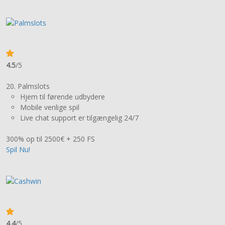
4.5
/5
20. Palmslots
Hjem til førende udbydere
Mobile venlige spil
Live chat support er tilgængelig 24/7
300% op til 2500€ + 250 FS
Spil Nu!
4.4
/5