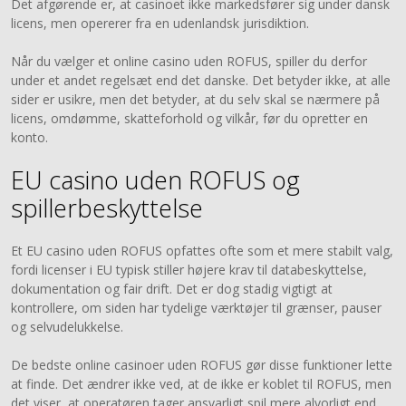
Det afgørende er, at casinoet ikke markedsfører sig under dansk
licens, men opererer fra en udenlandsk jurisdiktion.
Når du vælger et online casino uden ROFUS, spiller du derfor
under et andet regelsæt end det danske. Det betyder ikke, at alle
sider er usikre, men det betyder, at du selv skal se nærmere på
licens, omdømme, skatteforhold og vilkår, før du opretter en
konto.
EU casino uden ROFUS og
spillerbeskyttelse
Et EU casino uden ROFUS opfattes ofte som et mere stabilt valg,
fordi licenser i EU typisk stiller højere krav til databeskyttelse,
dokumentation og fair drift. Det er dog stadig vigtigt at
kontrollere, om siden har tydelige værktøjer til grænser, pauser
og selvudelukkelse.
De bedste online casinoer uden ROFUS gør disse funktioner lette
at finde. Det ændrer ikke ved, at de ikke er koblet til ROFUS, men
det viser, at operatøren tager ansvarligt spil mere alvorligt end