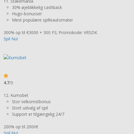
11. Stakemania
30% øjeblikkelig cashback
Hugo-bonusser
Mest populære spilleautomater
300% op til €3000 + 300 FS; Promokode: VRSDK
Spil Nu!
4.7
/5
12. Kumobet
Stor velkomstbonus
Stort udvalg af spil
Support er tilgængelig 24/7
200% op til 2000€
Spil Nu!