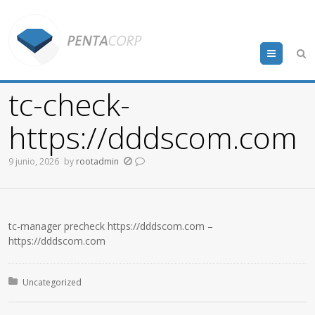
Menu
tc-check-
https://dddscom.com
9 junio, 2026
by
rootadmin
tc-manager precheck https://dddscom.com –
https://dddscom.com
Posted in:
Uncategorized