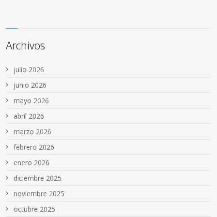
Archivos
julio 2026
junio 2026
mayo 2026
abril 2026
marzo 2026
febrero 2026
enero 2026
diciembre 2025
noviembre 2025
octubre 2025