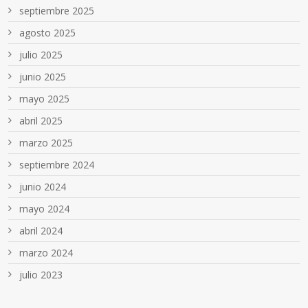
septiembre 2025
agosto 2025
julio 2025
junio 2025
mayo 2025
abril 2025
marzo 2025
septiembre 2024
junio 2024
mayo 2024
abril 2024
marzo 2024
julio 2023