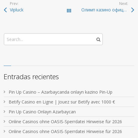
Prev:
Next:
Vipluck
Олимп казино официальный сайт в Казахстане – Olimp Casino
Todas las entradas
Entradas recientes
Pin Up Casino – Azərbaycanda onlayn kazino Pin-Up
Betify Casino en Ligne | Jouez sur Betify avec 1000 €
Pin Up Casino Onlayn Azərbaycan
Online Casinos ohne OASIS-Sperrdatei Hinweise für 2026
Online Casinos ohne OASIS-Sperrdatei Hinweise für 2026