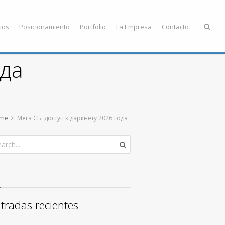
ios
Posicionamiento
Portfolio
La Empresa
Contacto
ода
me
Мега СБ: доступ к даркнету 2026 года
tradas recientes