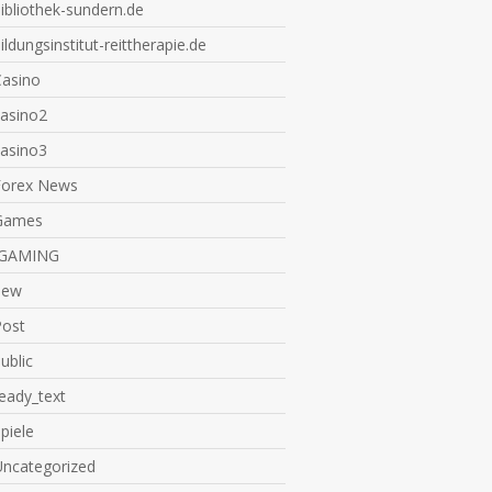
ibliothek-sundern.de
ildungsinstitut-reittherapie.de
Casino
casino2
casino3
Forex News
Games
IGAMING
new
Post
ublic
eady_text
piele
Uncategorized