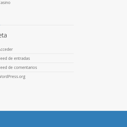
Сasino
eta
Acceder
Feed de entradas
Feed de comentarios
WordPress.org