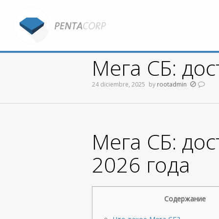
Мега СБ: дос
24 diciembre, 2025
by
rootadmin
You are here:
Мега СБ: дос
2026 года
Содержание