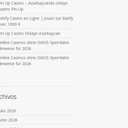
in Up Casino – Azərbaycanda onlayn
azino Pin-Up
etify Casino en Ligne | Jouez sur Betify
avec 1000 €
Pin Up Casino Onlayn Azərbaycan
nline Casinos ohne OASIS-Sperrdatei
inweise für 2026
nline Casinos ohne OASIS-Sperrdatei
inweise für 2026
chivos
ulio 2026
unio 2026