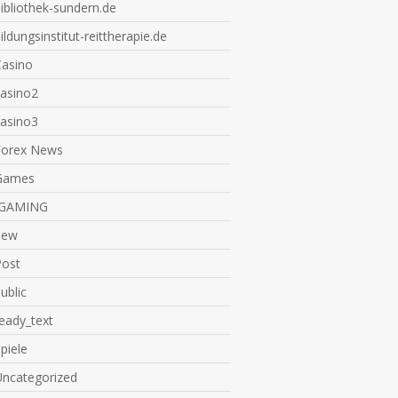
ibliothek-sundern.de
ildungsinstitut-reittherapie.de
Casino
casino2
casino3
Forex News
Games
IGAMING
new
Post
ublic
eady_text
piele
Uncategorized