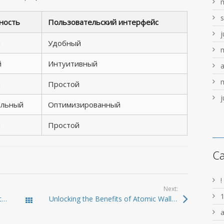
ность
Пользовательский интерфейс
j
й
Удобный
й
Интуитивный
a
й
Простой
j
альный
Оптимизированный
й
Простой
Ca
!
Next:
Harnessing Solscan for Smarter Crypto Investments
Unlocking the Benefits of Atomic Wallet for Users
Todas las entradas