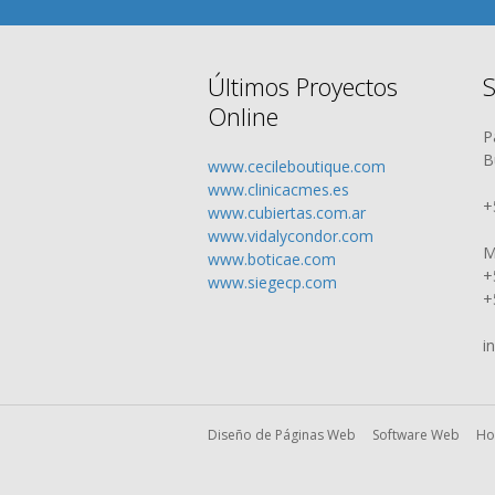
Últimos Proyectos
S
Online
P
B
www.cecileboutique.com
www.clinicacmes.es
+
www.cubiertas.com.ar
www.vidalycondor.com
M
www.boticae.com
+
www.siegecp.com
+
i
Diseño de Páginas Web
Software Web
Ho