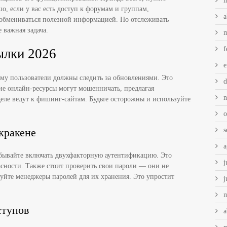
m
о, если у вас есть доступ к форумам и группам,
a
обмениваться полезной информацией. Но отслеживать
 важная задача.
m
f
ылки 2026
e
ому пользователи должны следить за обновлениями. Это
d
ие онлайн-ресурсы могут мошенничать, предлагая
n
еле ведут к фишинг-сайтам. Будьте осторожны и используйте
o
кракене
s
a
забывайте включать двухфакторную аутентификацию. Это
j
сности. Также стоит проверить свои пароли — они не
йте менеджеры паролей для их хранения. Это упростит
j
m
ступов
a