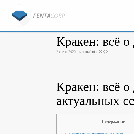
Кракен: всё о
2 enero, 2026
by
rootadmin
You are here:
Кракен: всё о
актуальных с
Содержание