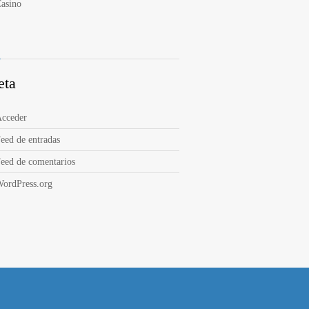
asino
ta
cceder
eed de entradas
eed de comentarios
ordPress.org