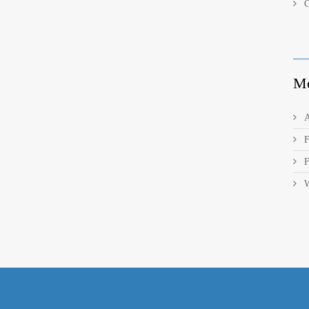
С
Me
A
F
F
W