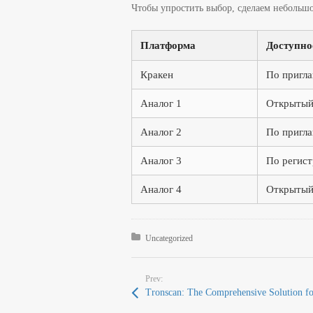
Чтобы упростить выбор, сделаем небольшо
Платформа
Доступно
Кракен
По пригл
Аналог 1
Открытый
Аналог 2
По пригл
Аналог 3
По регис
Аналог 4
Открытый
Posted in:
Uncategorized
Prev: