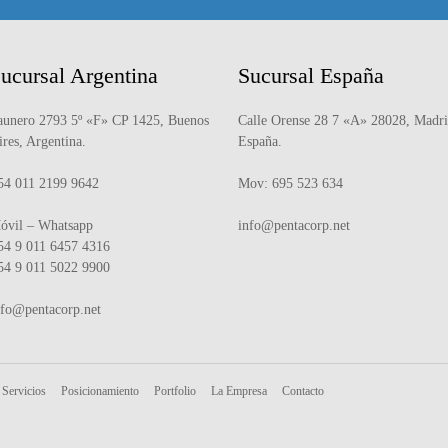
ucursal Argentina
Sucursal España
aunero 2793 5º «F» CP 1425, Buenos
Calle Orense 28 7 «A» 28028, Madri
ires, Argentina.
España.
54 011 2199 9642
Mov: 695 523 634
óvil – Whatsapp
info@pentacorp.net
54 9 011 6457 4316
54 9 011 5022 9900
nfo@pentacorp.net
Servicios
Posicionamiento
Portfolio
La Empresa
Contacto