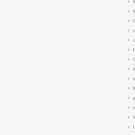
b
b
C
c
c
F
P
p
r
S
U