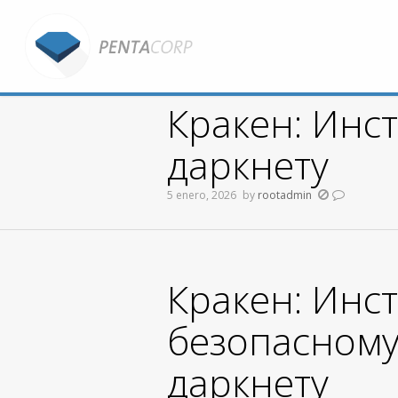
Кракен: Инс
даркнету
5 enero, 2026
by
rootadmin
You are here:
Кракен: Инс
безопасному
даркнету