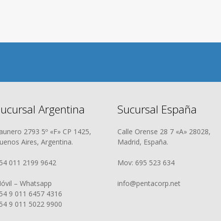
ucursal Argentina
Sucursal España
aunero 2793 5º «F» CP 1425,
Calle Orense 28 7 «A» 28028,
uenos Aires, Argentina.
Madrid, España.
54 011 2199 9642
Mov: 695 523 634
óvil – Whatsapp
info@pentacorp.net
54 9 011 6457 4316
54 9 011 5022 9900