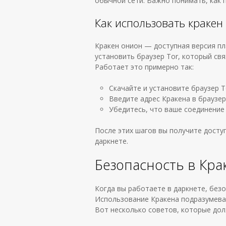
обычной сети. Важно понимать, как 
Как использовать кракен
Кракен онион — доступная версия пл
установить браузер Tor, который св
Работает это примерно так:
Скачайте и установите браузер T
Введите адрес Кракена в браузер
Убедитесь, что ваше соединение
После этих шагов вы получите доступ
даркнете.
Безопасность в Кра
Когда вы работаете в даркнете, без
Использование Кракена подразумева
Вот несколько советов, которые до