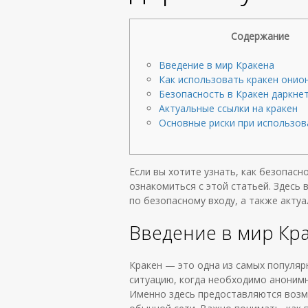
Содержание
Введение в мир Кракена
Как использовать кракен онио
Безопасность в Кракен даркне
Актуальные ссылки на кракен
Основные риски при использов
Если вы хотите узнать, как безопасн
ознакомиться с этой статьей. Здесь
по безопасному входу, а также акту
Введение в мир Кр
Кракен — это одна из самых популяр
ситуацию, когда необходимо аноним
Именно здесь предоставляются воз