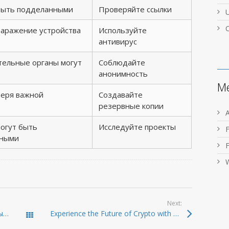
быть подделанными
Проверяйте ссылки
аражение устройства
Используйте
антивирус
ельные органы могут
Соблюдайте
анонимность
M
еря важной
Создавайте
резервные копии
огут быть
Исследуйте проекты
тными
Next:
Кракен: всё о даркнете и актуальных ссылках 2026
Experience the Future of Crypto with Ledger Live
Todas las entradas