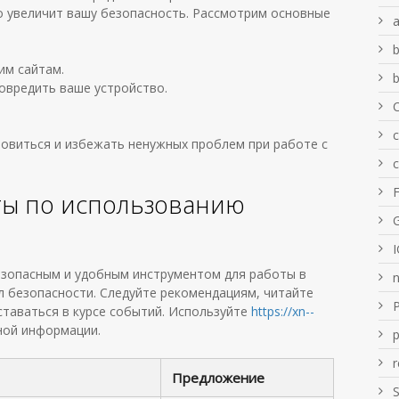
о увеличит вашу безопасность. Рассмотрим основные
b
им сайтам.
b
овредить ваше устройство.
товиться и избежать ненужных проблем при работе с
ты по использованию
езопасным и удобным инструментом для работы в
л безопасности. Следуйте рекомендациям, читайте
ставаться в курсе событий. Используйте
https://xn--
ной информации.
p
r
Предложение
S