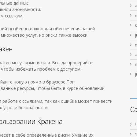
льные данные.
a
льной анонимности.
м ссылкам.
ций особенно важно для обеспечения вашей
множество услуг, но риски также высоки.
j
акен
a
ракен могут изменяться. Всегда проверяйте
 чтобы избежать проблем с доступом:
j
айдите новую прямо в браузере Tor.
ванные ресурсы, чтобы быть в курсе обновлений.
 работе с ссылками, так как ошибка может привести
 к угрозе безопасности.
Ca
ользовании Кракена
!
несет в себе определенные риски. Умение их