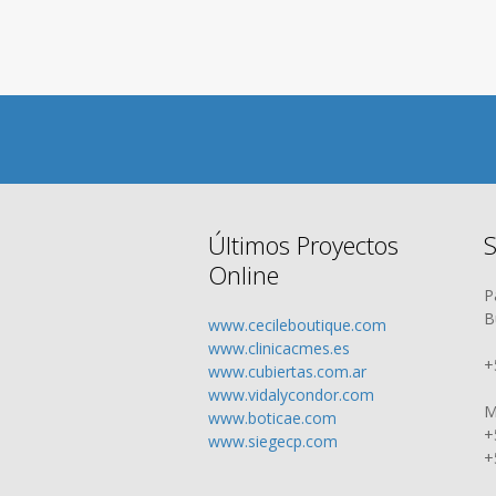
Últimos Proyectos
S
Online
P
B
www.cecileboutique.com
www.clinicacmes.es
+
www.cubiertas.com.ar
www.vidalycondor.com
M
www.boticae.com
+
www.siegecp.com
+