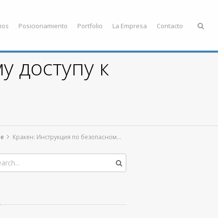
ios
Posicionamiento
Portfolio
La Empresa
Contacto
у доступу к
e
Кракен: Инструкция по безопасному доступу к даркнету