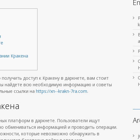
En
P
k
B
н
те
ании Кракена
O
H
O
о получить доступ к Кракену в даркнете, вам стоит
H
 вы найдете всю необходимую информацию и советы
альные ссылки на
https://xn--krakn-7ra.com
.
акена
Ar
ных платформ в даркнете. Пользователи ищут
но обмениваться информацией и проводить операции.
можности, которые невозможно обнаружить в
j