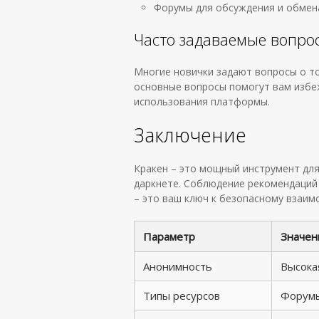
Форумы для обсуждения и обмен
Часто задаваемые вопро
Многие новички задают вопросы о то
основные вопросы помогут вам избе
использования платформы.
Заключение
Кракен – это мощный инструмент для
даркнете. Соблюдение рекомендаций 
– это ваш ключ к безопасному взаим
Параметр
Значен
Анонимность
Высока
Типы ресурсов
Форумы