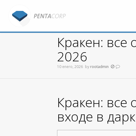
Кракен: все 
2026
10 enero, 2026
by
rootadmin
You are here:
Кракен: все 
входе в дар