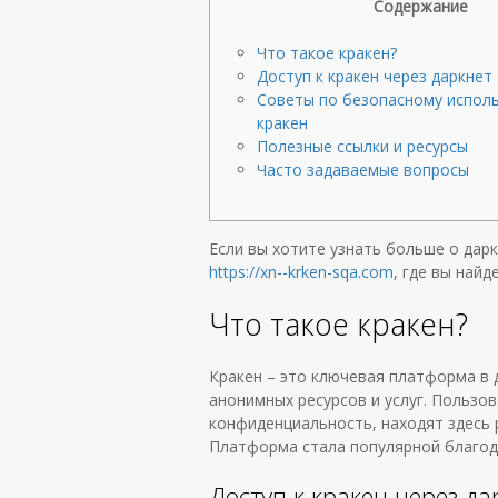
Содержание
Что такое кракен?
Доступ к кракен через даркнет
Советы по безопасному испол
кракен
Полезные ссылки и ресурсы
Часто задаваемые вопросы
Если вы хотите узнать больше о дар
https://xn--krken-sqa.com
, где вы най
Что такое кракен?
Кракен – это ключевая платформа в 
анонимных ресурсов и услуг. Пользо
конфиденциальность, находят здесь
Платформа стала популярной благод
Доступ к кракен через да