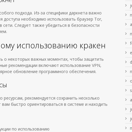
j
собого подхода. Из-за специфики даркнета важно
я доступа необходимо использовать браузер Tor,
a
 сети. Следует также убедиться в безопасности
ием.
ному использованию кракен
f
ь о некоторых важных моментах, чтобы защитить
ные рекомендации включают использование VPN,
лярное обновление программного обеспечения.
рсы
го ресурсам, рекомендуется сохранить несколько
т вам быстро ориентироваться в системе и находить
j
j
укции по использованию