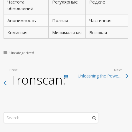
Частота
Регулярные
Редкие
обновлений
Анонимность
Полная
Частичная
Комиссия
Минимальная
Высокая
Posted in:
Uncategorized
Prev:
Next:
Tronscan: The Compre
Unleashing the Power of Dexscreener for DEX Traders
Todas las entradas