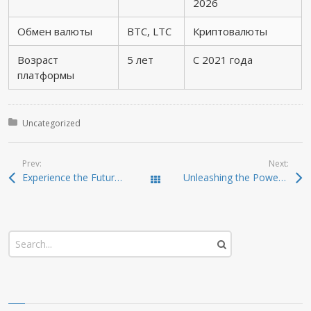
2026
Обмен валюты
BTC, LTC
Криптовалюты
Возраст
5 лет
С 2021 года
платформы
Posted in:
Uncategorized
Prev:
Next:
Experience the Future of Crypto Management with Ledger Live
Unleashing the Power of Jupiter Swap for Crypto Enthusiasts
Todas las entradas