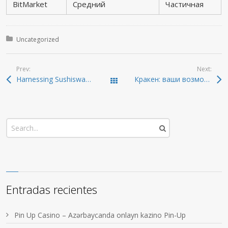
BitMarket
Средний
Частичная
Posted in:
Uncategorized
Prev:
Next:
Harnessing Sushiswap for Efficient Crypto Trading
Кракен: ваши возможности в даркнете 2026 года
Todas las entradas
Entradas recientes
Pin Up Casino – Azərbaycanda onlayn kazino Pin-Up