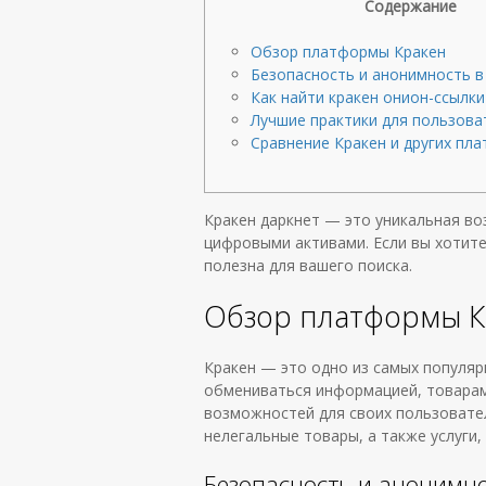
Содержание
Обзор платформы Кракен
Безопасность и анонимность в
Как найти кракен онион-ссылки
Лучшие практики для пользова
Сравнение Кракен и других пл
Кракен даркнет — это уникальная в
цифровыми активами. Если вы хотите
полезна для вашего поиска.
Обзор платформы К
Кракен — это одно из самых популяр
обмениваться информацией, товарам
возможностей для своих пользовател
нелегальные товары, а также услуги,
Безопасность и анонимно