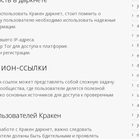
j
использовать Кракен даркнет, стоит помнить о
му пользователю необходимо использовать надежные
a
рмации.
шего IP-адреса.
f
р Tor для доступа к платформе.
и регистрации.
нион-ссылки
н-ссылок может представлять собой сложную задачу.
сообщества, где пользователи делятся полезной
ко основных источников для доступа к проверенным
льзователей Кракен
j
j
аботе с Кракен даркнет, важно следовать
атели должны быть бдительными и проявлять