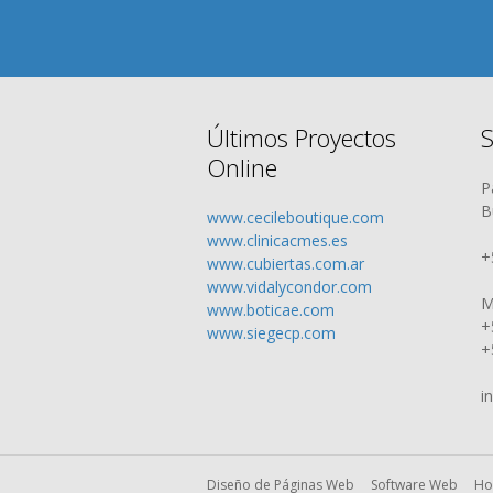
Últimos Proyectos
S
Online
P
B
www.cecileboutique.com
www.clinicacmes.es
+
www.cubiertas.com.ar
www.vidalycondor.com
M
www.boticae.com
+
www.siegecp.com
+
i
Diseño de Páginas Web
Software Web
Ho