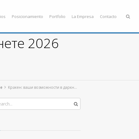
ios
Posicionamiento
Portfolio
La Empresa
Contacto
нете 2026
e
Кракен: ваши возможности в даркнете 2026 года