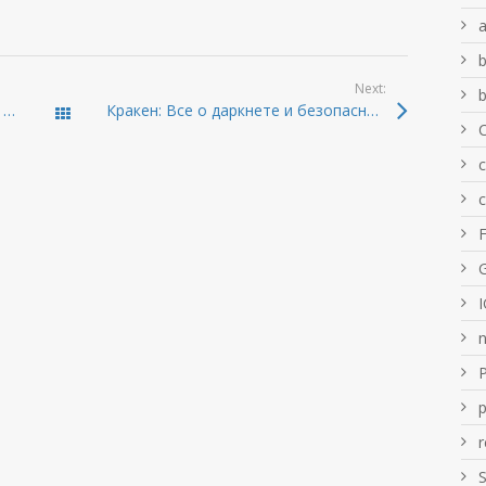
b
Next:
b
Кракен: Все о безопасном доступе и актуальных ссылках
Кракен: Все о даркнете и безопасности в 2026 году
Todas las entradas
p
r
S