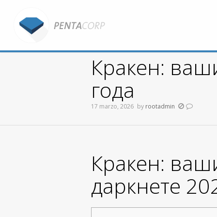
Кракен: ваш
года
17 marzo, 2026
by
rootadmin
You are here:
Кракен: ваш
даркнете 20