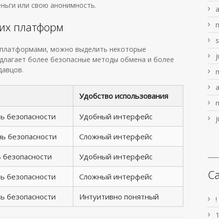
ньги или свою анонимность.
a
гих платформ
т-платформами, можно выделить некоторые
j
едлагает более безопасные методы обмена и более
давцов.
a
Удобство использования
ь безопасности
Удобный интерфейс
j
ь безопасности
Сложный интерфейс
 безопасности
Удобный интерфейс
Ca
ь безопасности
Сложный интерфейс
ь безопасности
Интуитивно понятный
!