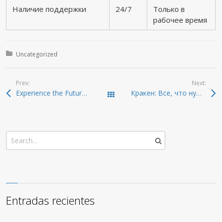
Наличие поддержки
24/7
Только в
рабочее время
Posted in:
Uncategorized
Prev:
Next:
Experience the Future of Crypto with Ledger Live
Кракен: Все, что нужно для доступа в даркнет 2026
Todas las entradas
Entradas recientes