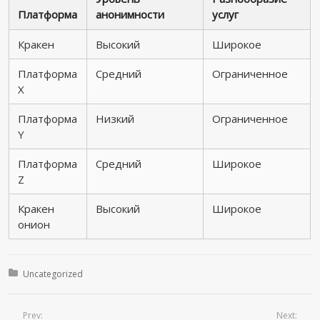
Платформа
анонимности
услуг
Кракен
Высокий
Широкое
Платформа
Средний
Ограниченное
X
Платформа
Низкий
Ограниченное
Y
Платформа
Средний
Широкое
Z
Кракен
Высокий
Широкое
онион
Posted in:
Uncategorized
Prev:
Next: