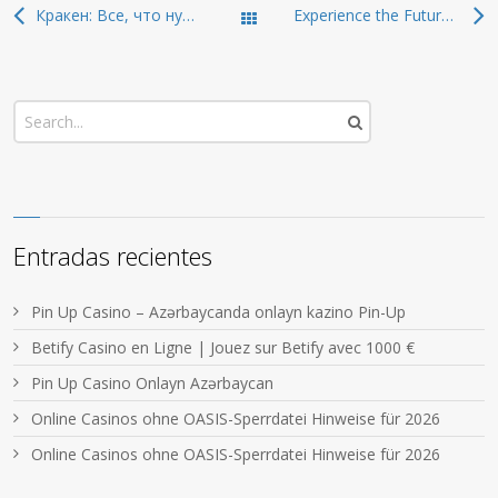
Кракен: Все, что нужно знать для безопасного доступа
Experience the Future of Crypto with Ledger Live
Todas las entradas
Entradas recientes
Pin Up Casino – Azərbaycanda onlayn kazino Pin-Up
Betify Casino en Ligne | Jouez sur Betify avec 1000 €
Pin Up Casino Onlayn Azərbaycan
Online Casinos ohne OASIS-Sperrdatei Hinweise für 2026
Online Casinos ohne OASIS-Sperrdatei Hinweise für 2026