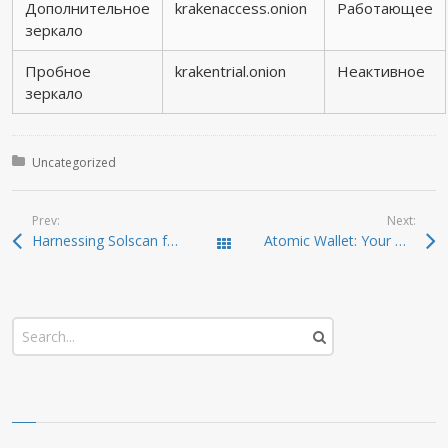
Дополнительное
krakenaccess.onion
Работающее
зеркало
Пробное
krakentrial.onion
Неактивное
зеркало
Posted in:
Uncategorized
Prev:
Next:
Harnessing Solscan for Optimal Crypto Analysis
Atomic Wallet: Your Gateway to Crypto Mastery
Todas las entradas