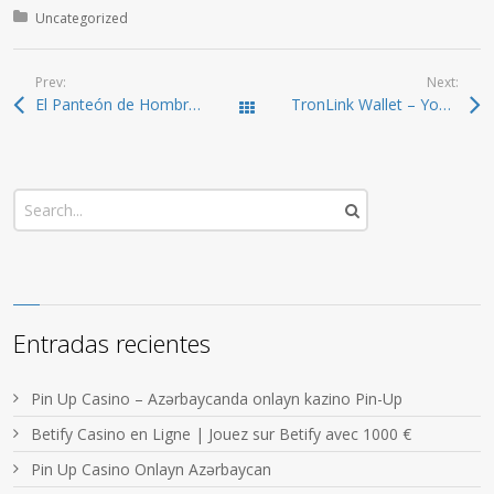
Posted in:
Uncategorized
Prev:
Next:
El Panteón de Hombres Ilustres rinde homenaje a figuras destacadas de la historia española.
TronLink Wallet – Your All-in-One Solution for TRON
Todas las entradas
Entradas recientes
Pin Up Casino – Azərbaycanda onlayn kazino Pin-Up
Betify Casino en Ligne | Jouez sur Betify avec 1000 €
Pin Up Casino Onlayn Azərbaycan