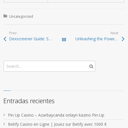
Posted in:
Uncategorized
Prev:
Next:
Dexscreener Guide: Smart DEX Scanner Strategies 2026
Unleashing the Power of Jupiter Swap for Traders
Todas las entradas
Entradas recientes
Pin Up Casino – Azərbaycanda onlayn kazino Pin-Up
Betify Casino en Ligne | Jouez sur Betify avec 1000 €