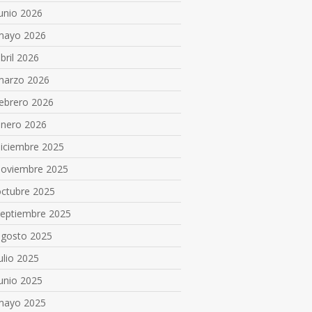
unio 2026
mayo 2026
bril 2026
marzo 2026
ebrero 2026
enero 2026
diciembre 2025
noviembre 2025
octubre 2025
septiembre 2025
agosto 2025
ulio 2025
unio 2025
mayo 2025