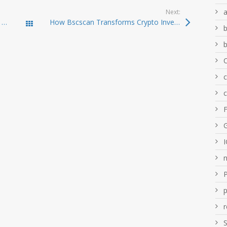
Next:
Кракен: Все о безопасном доступе в даркнет 2026
How Bscscan Transforms Crypto Investment Strategies
Todas las entradas
b
b
p
r
S