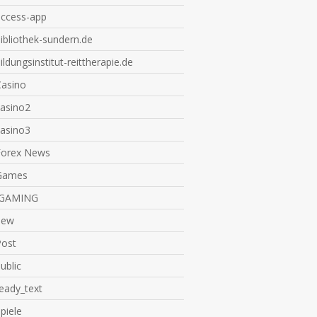
access-app
ibliothek-sundern.de
ildungsinstitut-reittherapie.de
Casino
casino2
casino3
Forex News
Games
IGAMING
new
Post
ublic
eady_text
piele