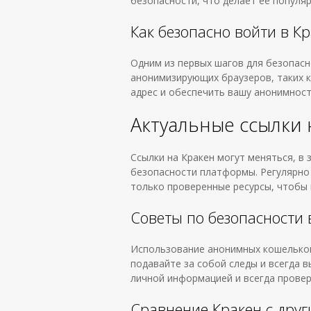
безопасности, что делает её популя
Как безопасно войти в К
Одним из первых шагов для безопасн
анонимизирующих браузеров, таких ка
адрес и обеспечить вашу анонимнос
Актуальные ссылки 
Ссылки на Кракен могут меняться, в 
безопасности платформы. Регулярно 
только проверенные ресурсы, чтобы
Советы по безопасности 
Использование анонимных кошельков
подавайте за собой следы и всегда 
личной информацией и всегда провер
Сравнение Кракен с дру