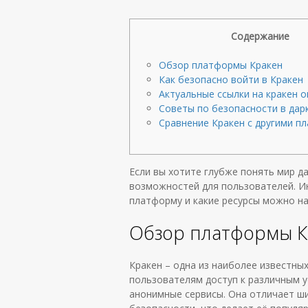
Содержание
Обзор платформы Кракен
Как безопасно войти в Кракен
Актуальные ссылки на кракен 
Советы по безопасности в дар
Сравнение Кракен с другими 
Если вы хотите глубже понять мир д
возможностей для пользователей. Ин
платформу и какие ресурсы можно н
Обзор платформы К
Кракен – одна из наиболее известны
пользователям доступ к различным у
анонимные сервисы. Она отличает ш