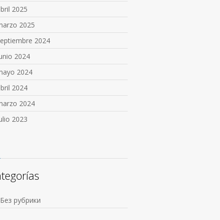
bril 2025
marzo 2025
septiembre 2024
unio 2024
mayo 2024
bril 2024
marzo 2024
ulio 2023
tegorías
 Без рубрики
1