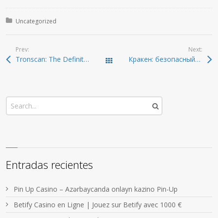
Posted in:
Uncategorized
Prev:
Next:
Tronscan: The Definitive Guide to TRON Blockchain Insights
Кракен: безопасный доступ к даркнет-ресурсам 2026
Todas las entradas
Entradas recientes
Pin Up Casino – Azərbaycanda onlayn kazino Pin-Up
Betify Casino en Ligne | Jouez sur Betify avec 1000 €