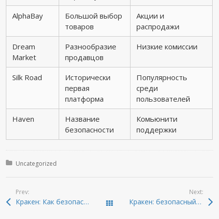
AlphaBay
Большой выбор
Акции и
товаров
распродажи
Dream
Разнообразие
Низкие комиссии
Market
продавцов
Silk Road
Исторически
Популярность
первая
среди
платформа
пользователей
Haven
Название
Комьюнити
безопасности
поддержки
Posted in:
Uncategorized
Prev:
Next:
Кракен: Как безопасно войти в даркнет 2026
Кракен: безопасный способ доступа к онион-ресурсам 2026
Todas las entradas