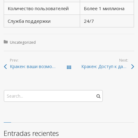
Количество пользователей
Более 1 миллиона
Служба поддержки
24/7
Posted in:
Uncategorized
Prev:
Next:
Кракен: ваши возможности в даркнете 2026
Кракен: Доступ к даркнету и актуальные ссылки 2026
Todas las entradas
Entradas recientes