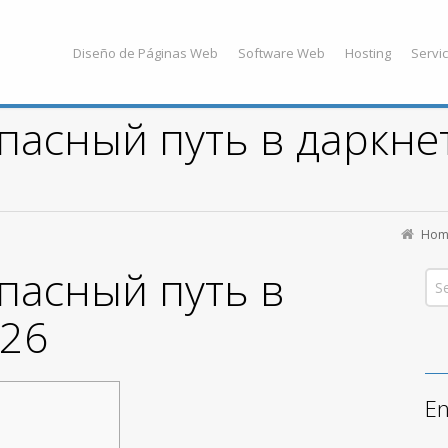
Diseño de Páginas Web
Software Web
Hosting
Servic
пасный путь в даркне
Hom
опасный путь в
026
En