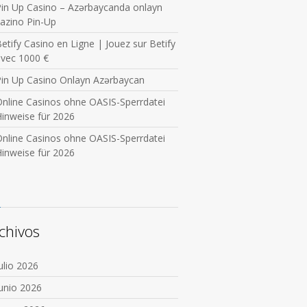
in Up Casino – Azərbaycanda onlayn
azino Pin-Up
etify Casino en Ligne | Jouez sur Betify
avec 1000 €
Pin Up Casino Onlayn Azərbaycan
nline Casinos ohne OASIS-Sperrdatei
inweise für 2026
nline Casinos ohne OASIS-Sperrdatei
inweise für 2026
chivos
ulio 2026
unio 2026