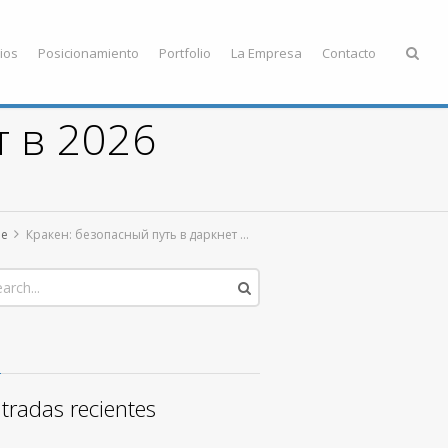
ios
Posicionamiento
Portfolio
La Empresa
Contacto
т в 2026
e
Кракен: безопасный путь в даркнет в 2026
tradas recientes