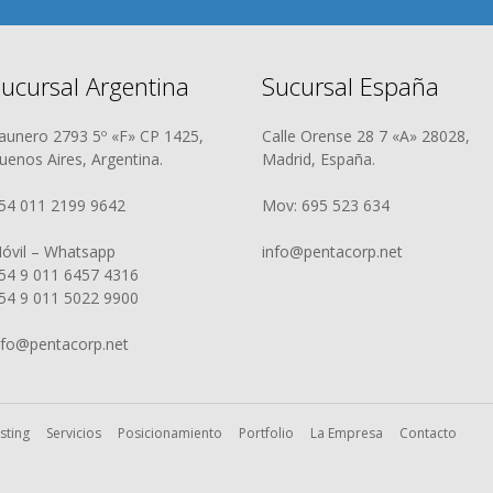
ucursal Argentina
Sucursal España
aunero 2793 5º «F» CP 1425,
Calle Orense 28 7 «A» 28028,
uenos Aires, Argentina.
Madrid, España.
54 011 2199 9642
Mov: 695 523 634
óvil – Whatsapp
info@pentacorp.net
54 9 011 6457 4316
54 9 011 5022 9900
nfo@pentacorp.net
sting
Servicios
Posicionamiento
Portfolio
La Empresa
Contacto