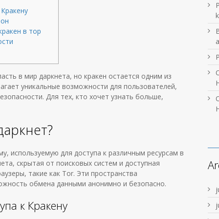
P
 Кракену
k
ион
ракен в тор
B
ости
O
сть в мир даркнета, но кракен остается одним из
H
лагает уникальные возможности для пользователей,
зопасности. Для тех, кто хочет узнать больше,
O
H
даркнет?
у, используемую для доступа к различным ресурсам в
Ar
нета, скрытая от поисковых систем и доступная
узеры, такие как Tor. Эти пространства
ожность обмена данными анонимно и безопасно.
j
упа к Кракену
j