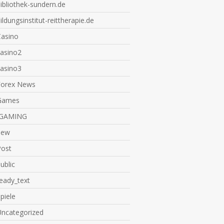
ibliothek-sundern.de
ildungsinstitut-reittherapie.de
Casino
casino2
casino3
Forex News
Games
IGAMING
new
Post
ublic
eady_text
piele
Uncategorized