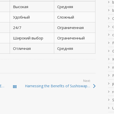
b
Высокая
Средняя
b
Удобный
Сложный
24/7
Ограниченная
Широкий выбор
Ограниченный
Отличная
Средняя
Next:
p
Harnessing Sushiswap for Efficient DEX Trading
Harnessing the Benefits of Sushiswap for Traders
Todas las entradas
r
S