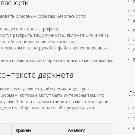
опасности
едовать основным советам безопасности:
j
я вашего интернет-трафика.
огут раскрыть вашу личность, включая GPS и Wi-Fi.
a
ое обеспечение вашего устройства.
м ссылкам и не загружайте файлы из непрозрачных
j
елями исключительно через безопасные мессенджеры.
контексте даркнета
косистеме даркнета, обеспечивая доступ к
Ca
тформам, которые могут быть интересны тем, кто
 услуг. Эти платформы становятся местом встречи
едователей до пользователей с уникальными
!
Кракен
Аналоги