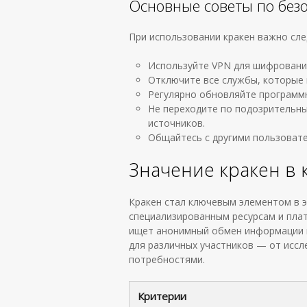
Основные советы по без
При использовании кракен важно сл
Используйте VPN для шифровани
Отключите все службы, которые м
Регулярно обновляйте программн
Не переходите по подозрительны
источников.
Общайтесь с другими пользоват
Значение кракен в 
Кракен стал ключевым элементом в э
специализированным ресурсам и пла
ищет анонимный обмен информации и
для различных участников — от иссл
потребностями.
Критерии