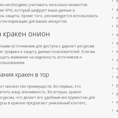
кен необходимо учитывать несколько моментов.
a
ние VPN, который шифрует ваши данные и
нь защиты. Кроме того, рекомендуется использовать
утентификацию для ваших аккаунтов.
f
а кракен онион
ными источниками для доступа к даркнет-ресурсам.
е трафика и защиту данных пользователей. Если вы
ащать внимание на надежность источников и
пользованием.
ания кракен в тор
j
еет множество преимуществ. Во-первых, это
щитить вашу анонимность. Во-вторых, кракен
j
есурсам, что делает его удобным инструментом для
урсы в кракене предлагают уникальный контент,
a