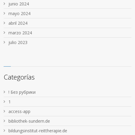
junio 2024
mayo 2024
abril 2024
marzo 2024
julio 2023
Categorías
! Без рубрики
1
access-app
bibliothek-sundern.de
bildungsinstitut-reittherapie.de