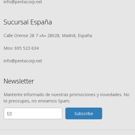
info@pentacorp.net
Sucursal España
Calle Orense 28 7 «A» 28028, Madrid, España.
Mov: 695 523 634
info@pentacorp.net
Newsletter
Mantente informado de nuestras promociones y novedades. No
te preocupes, no enviamos Spam.