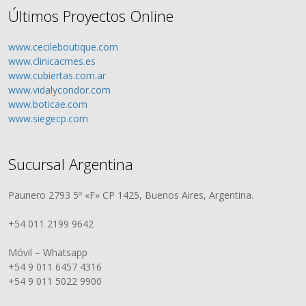
Últimos Proyectos Online
www.cecileboutique.com
www.clinicacmes.es
www.cubiertas.com.ar
www.vidalycondor.com
www.boticae.com
www.siegecp.com
Sucursal Argentina
Paunero 2793 5º «F» CP 1425, Buenos Aires, Argentina.
+54 011 2199 9642
Móvil – Whatsapp
+54 9 011 6457 4316
+54 9 011 5022 9900