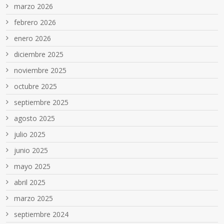
marzo 2026
febrero 2026
enero 2026
diciembre 2025
noviembre 2025
octubre 2025
septiembre 2025
agosto 2025
julio 2025
junio 2025
mayo 2025
abril 2025
marzo 2025
septiembre 2024