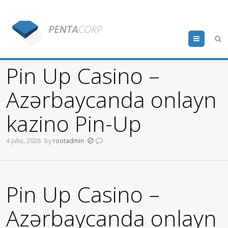
Menu
Pin Up Casino –
Azərbaycanda onlayn
kazino Pin-Up
4 julio, 2026
by
rootadmin
Pin Up Casino –
Azərbaycanda onlayn