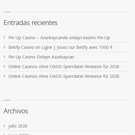
Entradas recientes
Pin Up Casino – Azərbaycanda onlayn kazino Pin-Up
Betify Casino en Ligne | Jouez sur Betify avec 1000 €
Pin Up Casino Onlayn Azərbaycan
Online Casinos ohne OASIS-Sperrdatei Hinweise für 2026
Online Casinos ohne OASIS-Sperrdatei Hinweise für 2026
Archivos
julio 2026