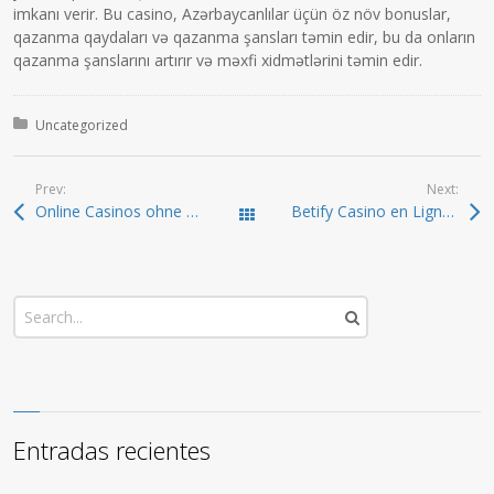
imkanı verir. Bu casino, Azərbaycanlılar üçün öz növ bonuslar,
qazanma qaydaları və qazanma şansları təmin edir, bu da onların
qazanma şanslarını artırır və məxfi xidmətlərini təmin edir.
Posted in:
Uncategorized
Prev:
Next:
Online Casinos ohne OASIS-Sperrdatei Hinweise für 2026
Betify Casino en Ligne | Jouez sur Betify avec 1000 €
Todas las entradas
Entradas recientes