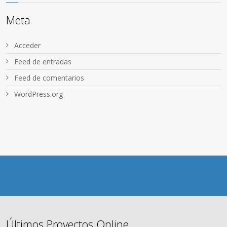
Meta
Acceder
Feed de entradas
Feed de comentarios
WordPress.org
Últimos Proyectos Online