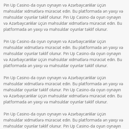
Pin Up Casino-da oyun oynayın və Azərbaycanlılar üçün
məhsuldar xidmətlərə müraciət edin. Bu platformada ən yaxşı və
məhsuldar oyunlar təklif olunur. Pin Up Casino-da oyun oynayın
və Azərbaycanlılar üçün məhsuldar xidmətlərə müraciət edin. Bu
platformada ən yaxşı və məhsuldar oyunlar təklif olunur.
Pin Up Casino-da oyun oynayın və Azərbaycanlılar üçün
məhsuldar xidmətlərə müraciət edin. Bu platformada ən yaxşı və
məhsuldar oyunlar təklif olunur. Pin Up Casino-da oyun oynayın
və Azərbaycanlılar üçün məhsuldar xidmətlərə müraciət edin. Bu
platformada ən yaxşı və məhsuldar oyunlar təklif olunur.
Pin Up Casino-da oyun oynayın və Azərbaycanlılar üçün
məhsuldar xidmətlərə müraciət edin. Bu platformada ən yaxşı və
məhsuldar oyunlar təklif olunur. Pin Up Casino-da oyun oynayın
və Azərbaycanlılar üçün məhsuldar xidmətlərə müraciət edin. Bu
platformada ən yaxşı və məhsuldar oyunlar təklif olunur.
Pin Up Casino-da oyun oynayın və Azərbaycanlılar üçün
məhsuldar xidmətlərə müraciət edin. Bu platformada ən yaxşı və
məhsuldar oyunlar təklif olunur. Pin Up Casino-da oyun oynayın