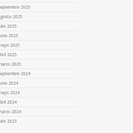
septiembre 2025
agosto 2025
ulio 2025
unio 2025
mayo 2025
bril 2025
marzo 2025
septiembre 2024
unio 2024
mayo 2024
bril 2024
marzo 2024
ulio 2023