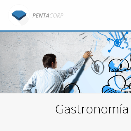
Gastronomía
You are here: