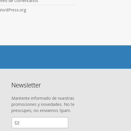
Feed de comentarios
WordPress.org
Newsletter
Mantente informado de nuestras
promociones y novedades. No te
preocupes, no enviamos Spam.