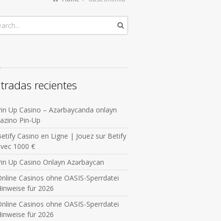
tradas recientes
in Up Casino – Azərbaycanda onlayn
azino Pin-Up
etify Casino en Ligne | Jouez sur Betify
avec 1000 €
Pin Up Casino Onlayn Azərbaycan
nline Casinos ohne OASIS-Sperrdatei
inweise für 2026
nline Casinos ohne OASIS-Sperrdatei
inweise für 2026