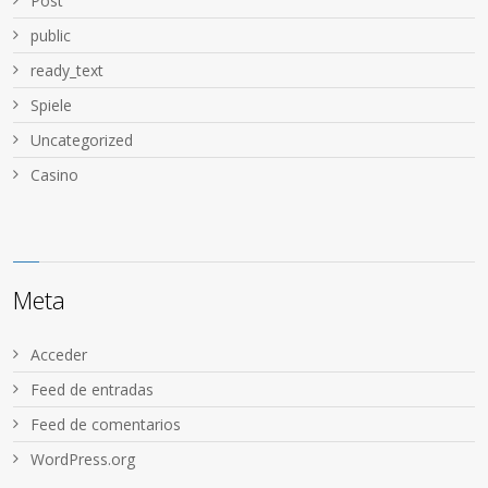
Post
public
ready_text
Spiele
Uncategorized
Сasino
Meta
Acceder
Feed de entradas
Feed de comentarios
WordPress.org