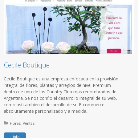
Cecile Boutique
Cecile Boutique es una empresa enfocada en la provisión
integral de flores, plantas y arreglos de nivel Premium
dentro de uno de los Country Club mas renombrados de
Argentina. Se nos confio el desarrollo integral de su web,
como así tambien el desarrollo de su E-commerce
absolutamente personalizado y a medida.
Posted in:
Flores
Ventas
+ Info