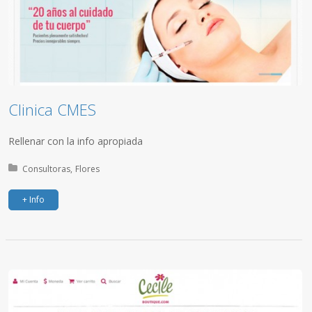
Clinica CMES
Rellenar con la info apropiada
Posted in:
Consultoras
Flores
+ Info