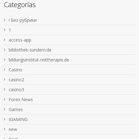
Categorías
! Без рубрики
1
access-app
bibliothek-sundern.de
bildungsinstitut-reittherapie.de
Casino
casino2
casino3
Forex News
Games
IGAMING
new