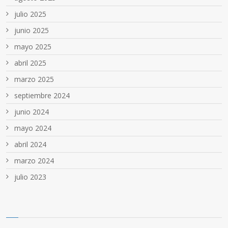
julio 2025
junio 2025
mayo 2025
abril 2025
marzo 2025
septiembre 2024
junio 2024
mayo 2024
abril 2024
marzo 2024
julio 2023