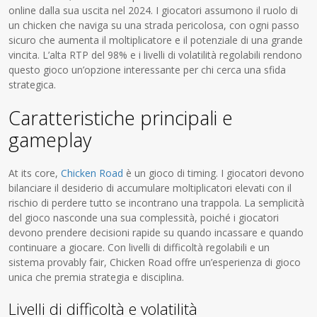
online dalla sua uscita nel 2024. I giocatori assumono il ruolo di
un chicken che naviga su una strada pericolosa, con ogni passo
sicuro che aumenta il moltiplicatore e il potenziale di una grande
vincita. L’alta RTP del 98% e i livelli di volatilità regolabili rendono
questo gioco un’opzione interessante per chi cerca una sfida
strategica.
Caratteristiche principali e
gameplay
At its core,
Chicken Road
è un gioco di timing. I giocatori devono
bilanciare il desiderio di accumulare moltiplicatori elevati con il
rischio di perdere tutto se incontrano una trappola. La semplicità
del gioco nasconde una sua complessità, poiché i giocatori
devono prendere decisioni rapide su quando incassare e quando
continuare a giocare. Con livelli di difficoltà regolabili e un
sistema provably fair, Chicken Road offre un’esperienza di gioco
unica che premia strategia e disciplina.
Livelli di difficoltà e volatilità