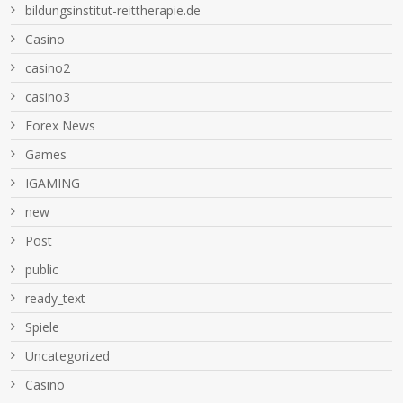
bildungsinstitut-reittherapie.de
Casino
casino2
casino3
Forex News
Games
IGAMING
new
Post
public
ready_text
Spiele
Uncategorized
Сasino