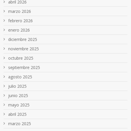
abril 2026
marzo 2026
febrero 2026
enero 2026
diciembre 2025
noviembre 2025
octubre 2025
septiembre 2025
agosto 2025
julio 2025
junio 2025
mayo 2025
abril 2025
marzo 2025