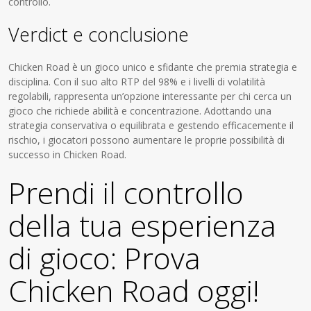
controllo.
Verdict e conclusione
Chicken Road è un gioco unico e sfidante che premia strategia e
disciplina. Con il suo alto RTP del 98% e i livelli di volatilità
regolabili, rappresenta un’opzione interessante per chi cerca un
gioco che richiede abilità e concentrazione. Adottando una
strategia conservativa o equilibrata e gestendo efficacemente il
rischio, i giocatori possono aumentare le proprie possibilità di
successo in Chicken Road.
Prendi il controllo
della tua esperienza
di gioco: Prova
Chicken Road oggi!