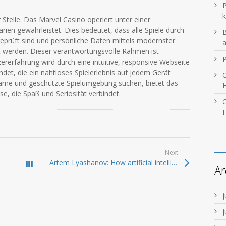
P
k
 Stelle. Das Marvel Casino operiert unter einer
rien gewährleistet. Dies bedeutet, dass alle Spiele durch
B
geprüft sind und persönliche Daten mittels modernster
t werden. Dieser verantwortungsvolle Rahmen ist
ererfahrung wird durch eine intuitive, responsive Webseite
det, die ein nahtloses Spielerlebnis auf jedem Gerät
O
tsame und geschützte Spielumgebung suchen, bietet das
H
, die Spaß und Seriosität verbindet.
O
H
Next:
Artem Lyashanov: How artificial intelligence changes the rules of the game in banking compliance
Todas las entradas
Ar
j
j