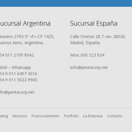
ucursal Argentina
Sucursal España
aunero 2793 5º «F» CP 1425,
Calle Orense 28 7 «A» 28028,
uenos Aires, Argentina.
Madrid, España.
54 011 2199 9642
Mov: 695 523 634
óvil – Whatsapp
info@pentacorp.net
54 9 011 6457 4316
54 9 011 5022 9900
nfo@pentacorp.net
sting
Servicios
Posicionamiento
Portfolio
La Empresa
Contacto