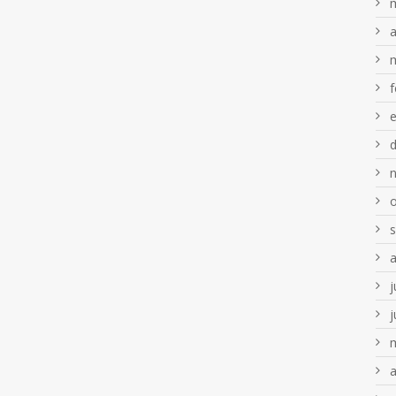
a
f
j
j
a