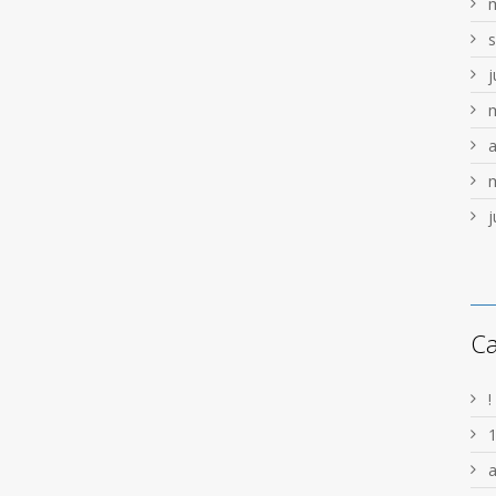
j
a
j
Ca
!