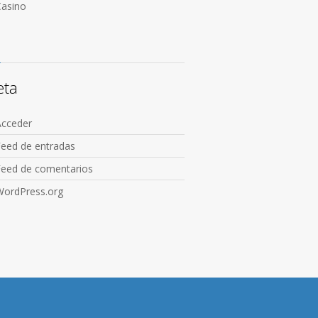
Сasino
eta
Acceder
Feed de entradas
Feed de comentarios
WordPress.org