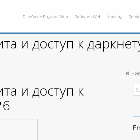
Diseño de Páginas Web
Software Web
Hosting
Servic
та и доступ к даркнет
Hom
та и доступ к
26
En