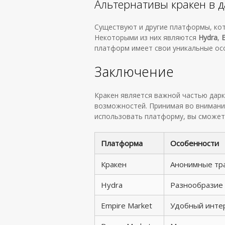
Альтернативы кракен в д
Существуют и другие платформы, кот
Некоторыми из них являются
Hydra
,
платформ имеет свои уникальные ос
Заключение
Кракен является важной частью дар
возможностей. Принимая во внимание
использовать платформу, вы сможете
Платформа
Особенности
Кракен
Анонимные тр
Hydra
Разнообразие
Empire Market
Удобный инте