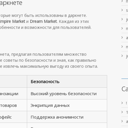
аркнете
орые могут быть использованы в даркнете.
j
Empire Market
и
Dream Market
. Каждая из этих
обенности и возможности для пользователей.
a
кнета, предлагая пользователям множество
j
 советы по безопасности и зная, как правильно
 извлечь максимальную выгоду из своего опыта.
Безопасность
Ca
анзакции
Высокий уровень безопасности
!
 товаров
Энкрипция данных
рфейс
Поддержка анонимности