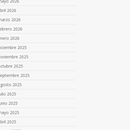
mayo 2026
bril 2026
marzo 2026
ebrero 2026
enero 2026
diciembre 2025
noviembre 2025
octubre 2025
septiembre 2025
agosto 2025
ulio 2025
unio 2025
mayo 2025
bril 2025