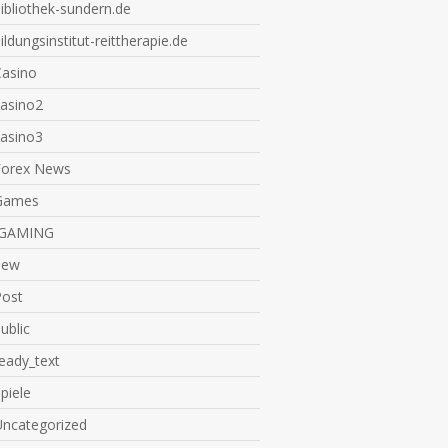
ibliothek-sundern.de
ildungsinstitut-reittherapie.de
Casino
casino2
casino3
Forex News
Games
IGAMING
new
Post
ublic
eady_text
piele
Uncategorized