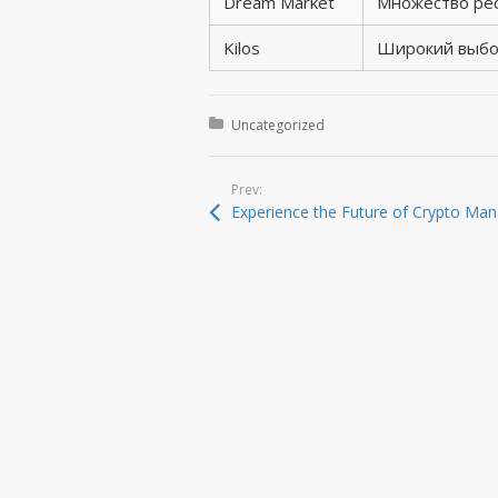
Dream Market
Множество ре
Kilos
Широкий выбо
Posted in:
Uncategorized
Prev:
Exper