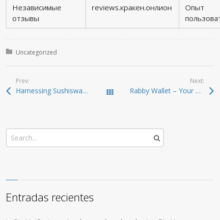
Независимые
reviews.кракен.онлион
Опыт
отзывы
пользова
Posted in:
Uncategorized
Prev:
Next:
Harnessing Sushiswap: Your Key to Efficient Crypto Trading
Rabby Wallet – Your Secure Multi-Chain Crypto Solution
Todas las entradas
Entradas recientes