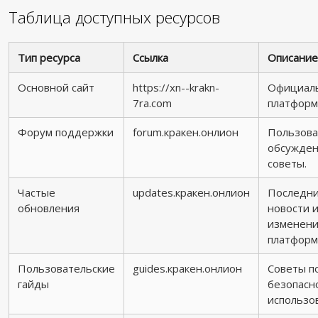
Таблица доступных ресурсов
Тип ресурса
Ссылка
Описани
Основной сайт
https://xn--krakn-
Официал
7ra.com
платформ
Форум поддержки
forum.кракен.онлион
Пользова
обсужден
советы.
Частые
updates.кракен.онлион
Последн
обновления
новости 
изменен
платформ
Пользовательские
guides.кракен.онлион
Советы п
гайды
безопасн
использо