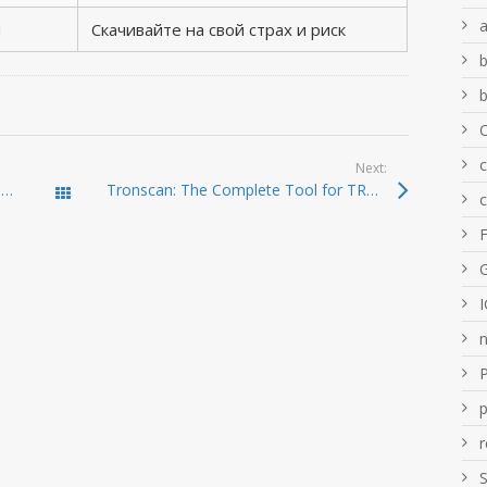
н
Скачивайте на свой страх и риск
b
b
Next:
Кракен: защитите себя в даркнете в 2026 году
Tronscan: The Complete Tool for TRON Possibilities
Todas las entradas
p
r
S