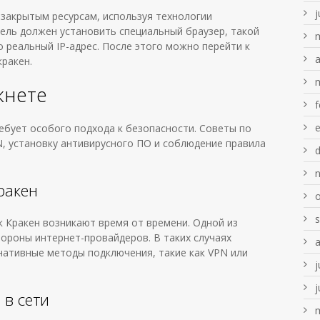
j
 закрытым ресурсам, используя технологии
ель должен установить специальный браузер, такой
о реальный IP-адрес. После этого можно перейти к
a
кракен.
кнете
f
ебует особого подхода к безопасности. Советы по
, установку антивирусного ПО и соблюдение правила
ракен
 Кракен возникают время от времени. Одной из
ороны интернет-провайдеров. В таких случаях
нативные методы подключения, такие как VPN или
j
j
 в сети