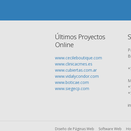
Últimos Proyectos
S
Online
P
B
www.cecileboutique.com
www.clinicacmes.es
+
www.cubiertas.com.ar
www.vidalycondor.com
M
www.boticae.com
+
www.siegecp.com
+
i
Diseño de Páginas Web
Software Web
Ho