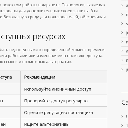
аспектом работы в даркнете. Технологии, такие как
a
пользованы для дополнительных слоев защиты. Эти
е безопасную среду для пользователей, обеспечивая
j
ступных ресурсах
 быть недоступными в определенный момент времени.
a
ими работами или изменениями в политике доступа.
ых ссылок и возможных альтернатив.
j
оступа
Рекомендации
н
Используйте анонимный доступ
ен
Проверяйте доступ регулярно
Ca
н
Оцените репутацию поставщика
!
пен
Ищите альтернативы