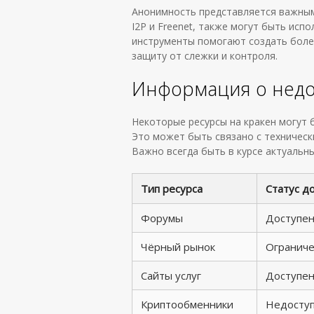
Анонимность представляется важным 
I2P и Freenet, также могут быть ис
инструменты помогают создать боле
защиту от слежки и контроля.
Информация о недо
Некоторые ресурсы на кракен могут
Это может быть связано с техническ
Важно всегда быть в курсе актуальн
Тип ресурса
Статус д
Форумы
Доступе
Чёрный рынок
Огранич
Сайты услуг
Доступе
Криптообменники
Недосту