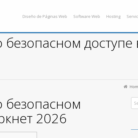
Diseño de Páginas Web
Software Web
Hosting
Servic
о безопасном доступе 
Hom
 о безопасном
аркнет 2026