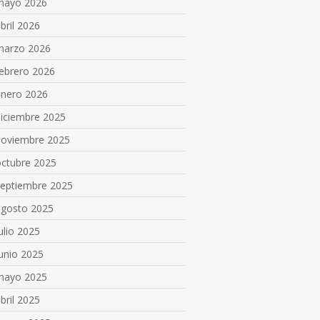
mayo 2026
bril 2026
marzo 2026
ebrero 2026
enero 2026
diciembre 2025
noviembre 2025
octubre 2025
septiembre 2025
agosto 2025
ulio 2025
unio 2025
mayo 2025
bril 2025