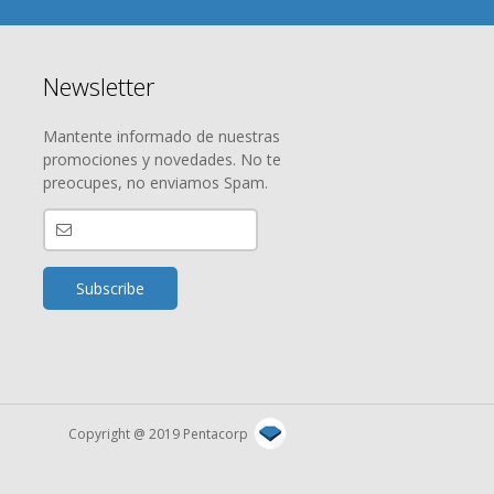
Newsletter
Mantente informado de nuestras
promociones y novedades. No te
preocupes, no enviamos Spam.
Copyright @ 2019 Pentacorp