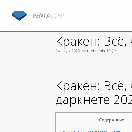
Кракен: Всё,
24 mayo, 2025
by
rootadmin
You are here:
Кракен: Всё,
даркнете 20
Содержание