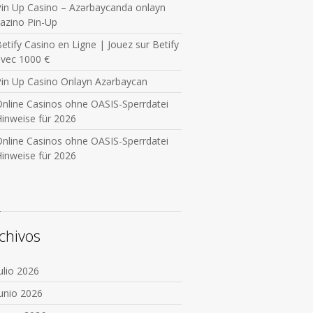
in Up Casino – Azərbaycanda onlayn
azino Pin-Up
etify Casino en Ligne | Jouez sur Betify
avec 1000 €
Pin Up Casino Onlayn Azərbaycan
nline Casinos ohne OASIS-Sperrdatei
inweise für 2026
nline Casinos ohne OASIS-Sperrdatei
inweise für 2026
chivos
ulio 2026
unio 2026