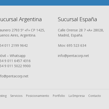
ucursal Argentina
Sucursal España
aunero 2793 5º «F» CP 1425,
Calle Orense 28 7 «A» 28028,
uenos Aires, Argentina.
Madrid, España.
54 011 2199 9642
Mov: 695 523 634
óvil – Whatsapp
info@pentacorp.net
54 9 011 6457 4316
54 9 011 5022 9900
nfo@pentacorp.net
sting
Servicios
Posicionamiento
Portfolio
La Empresa
Contacto