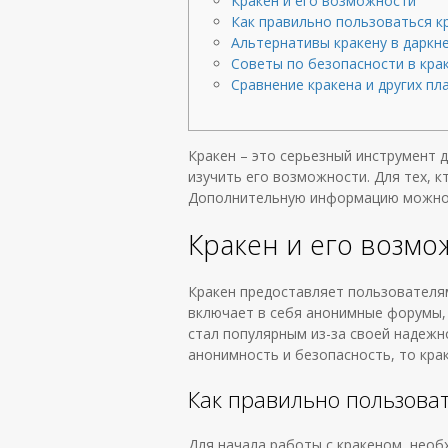
Кракен и его возможности
Как правильно пользоваться к
Альтернативы кракену в даркн
Советы по безопасности в кра
Сравнение кракена и других п
Кракен – это серьезный инструмент 
изучить его возможности. Для тех, 
Дополнительную информацию можно 
Кракен и его возмо
Кракен предоставляет пользователям
включает в себя анонимные форумы, 
стал популярным из-за своей надежн
анонимность и безопасность, то кра
Как правильно пользова
Для начала работы с кракеном, нео