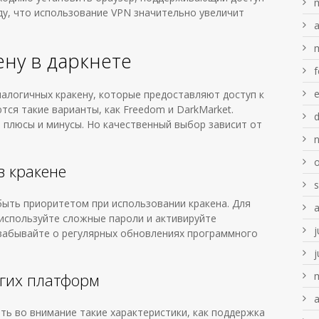
ду, что использование VPN значительно увеличит
a
ну в даркнете
f
алогичных кракену, которые предоставляют доступ к
тся такие варианты, как Freedom и DarkMarket.
 плюсы и минусы. Но качественный выбор зависит от
в кракене
ыть приоритетом при использовании кракена. Для
используйте сложные пароли и активируйте
j
забывайте о регулярных обновлениях программного
j
угих платформ
a
ь во внимание такие характеристики, как поддержка