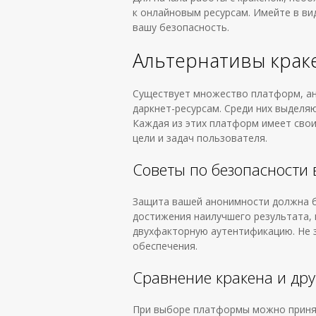
к онлайновым ресурсам. Имейте в ви
вашу безопасность.
Альтернативы краке
Существует множество платформ, ан
даркнет-ресурсам. Среди них выделяю
Каждая из этих платформ имеет свои
цели и задач пользователя.
Советы по безопасности 
Защита вашей анонимности должна б
достижения наилучшего результата, 
двухфакторную аутентификацию. Не 
обеспечения.
Сравнение кракена и др
При выборе платформы можно принят