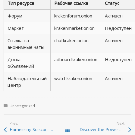
Тип ресурса
Рабочая ссылка
Статус
Форум
krakenforum.onion
Активен
Маркет
krakenmarket.onion
Недоступен
Ссылка на
chatkraken.onion
Активен
анонимные чаты
Доска
adboardkraken.onion
Недоступен
объявлений
Наблюдательный
watchkraken.onion
Активен
центр
Posted in:
Uncategorized
Prev:
Next:
Harnessing Solscan: Your Ultimate Crypto Exploration Tool
Discover the Power of Atomic Wallet for Crypto Management
Todas las entradas